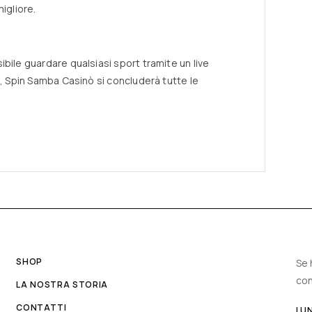
igliore.
bile guardare qualsiasi sport tramite un live
s, Spin Samba Casinò si concluderà tutte le
SHOP
Se 
con
LA NOSTRA STORIA
CONTATTI
LUN