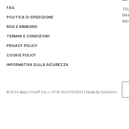
FAQ
TE
EMA
POLITICA DI SPEDIZIONE
IND
RESI E RIMBORSI
TERMINI E CONDIZIONI
PRIVACY POLICY
COOKIE POLICY
INFORMATIVA SULLA SICUREZZA
© 2024 Baby Chick® S.a.s. | P.IVA 00451120505 | Made by ALMA404
iva sulla raccolta
Le tue preferenze relative alla priva