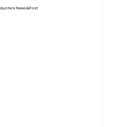
abychick News&Post