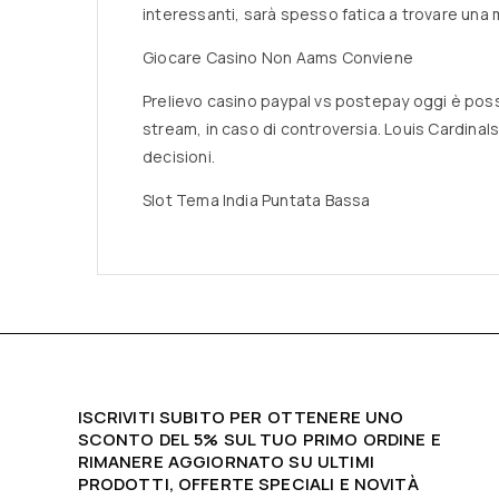
interessanti, sarà spesso fatica a trovare una m
Giocare Casino Non Aams Conviene
Prelievo casino paypal vs postepay oggi è possi
stream, in caso di controversia. Louis Cardinal
decisioni.
Slot Tema India Puntata Bassa
ISCRIVITI SUBITO PER OTTENERE UNO
SCONTO DEL 5% SUL TUO PRIMO ORDINE E
RIMANERE AGGIORNATO SU ULTIMI
PRODOTTI, OFFERTE SPECIALI E NOVITÀ