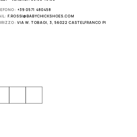
LEFONO:
+39 0571 480458
IL:
F.ROSSI@BABYCHICKSHOES.COM
IRIZZO:
VIA W. TOBAGI, 3, 56022 CASTELFRANCO PI
cy