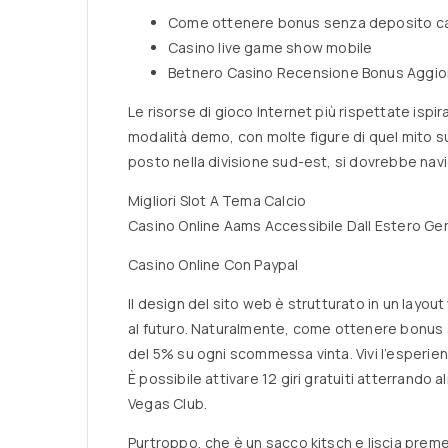
Come ottenere bonus senza deposito c
Casino live game show mobile
Betnero Casino Recensione Bonus Aggio
Le risorse di gioco Internet più rispettate ispira
modalità demo, con molte figure di quel mito su
posto nella divisione sud-est, si dovrebbe navig
Migliori Slot A Tema Calcio
Casino Online Aams Accessibile Dall Estero Ge
Casino Online Con Paypal
Il design del sito web è strutturato in un layou
al futuro. Naturalmente, come ottenere bonus
del 5% su ogni scommessa vinta. Vivi l’esperienza
È possibile attivare 12 giri gratuiti atterrando
Vegas Club.
Purtroppo, che è un sacco kitsch e liscia prem