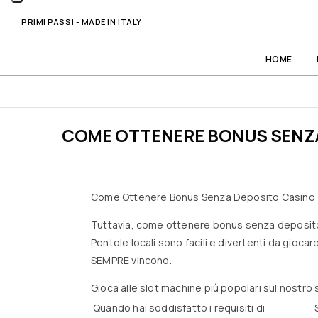
PRIMI PASSI - MADE IN ITALY
HOME
COME OTTENERE BONUS SENZ
Come Ottenere Bonus Senza Deposito Casino
Tuttavia, come ottenere bonus senza deposito 
Pentole locali sono facili e divertenti da gioc
SEMPRE vincono.
Gioca alle slot machine più popolari sul nostro 
Quando hai soddisfatto i requisiti di