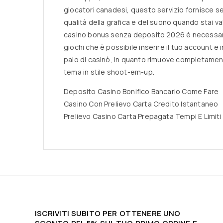
giocatori canadesi, questo servizio fornisce se
qualità della grafica e del suono quando stai va
casino bonus senza deposito 2026 è necessario
giochi che è possibile inserire il tuo account e i
paio di casinò, in quanto rimuove completament
tema in stile shoot-em-up.
Deposito Casino Bonifico Bancario Come Fare
Casino Con Prelievo Carta Credito Istantaneo
Prelievo Casino Carta Prepagata Tempi E Limiti
ISCRIVITI SUBITO PER OTTENERE UNO