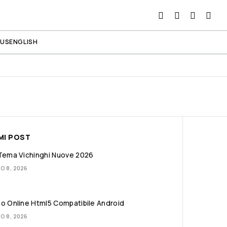
ENGLISH
MI POST
Tema Vichinghi Nuove 2026
O 8, 2026
o Online Html5 Compatibile Android
O 8, 2026