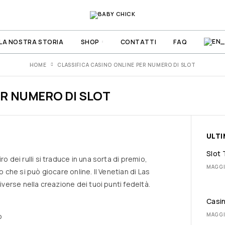
LA NOSTRA STORIA
SHOP
CONTATTI
FAQ
HOME
CLASSIFICA CASINO ONLINE PER NUMERO DI SLOT
ER NUMERO DI SLOT
ULTI
Slot 
o dei rulli si traduce in una sorta di premio,
MAGGI
o che si può giocare online. Il Venetian di Las
iverse nella creazione dei tuoi punti fedeltà.
Casin
MAGGI
o