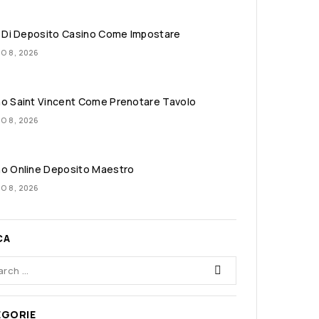
i Di Deposito Casino Come Impostare
O 8, 2026
no Saint Vincent Come Prenotare Tavolo
O 8, 2026
no Online Deposito Maestro
O 8, 2026
CA
EGORIE