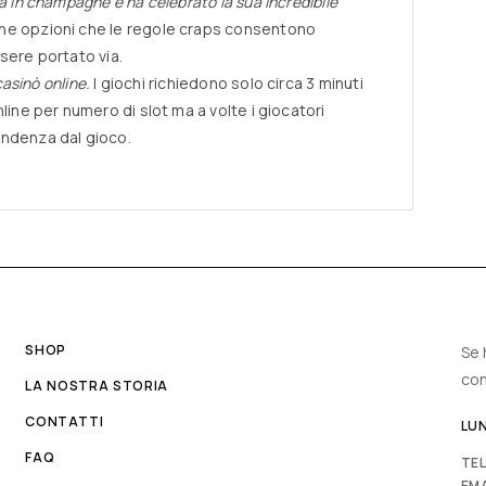
a in champagne e ha celebrato la sua incredibile
e opzioni che le regole craps consentono
essere portato via.
casinò online.
I giochi richiedono solo circa 3 minuti
line per numero di slot ma a volte i giocatori
endenza dal gioco.
SHOP
Se 
con
LA NOSTRA STORIA
CONTATTI
LUN
FAQ
TE
EMA