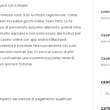
jack con il dealer
Limit
 scommessa sono a un 4x molto ragionevole. Come
MAGGI
ti incredibili giochi online Teen Patti. Lista
nus di benvenuto sul primo deposito, prendi nota
na molto egiziano e non sono sicuro del motivo per
Casi
i casino online con app android Blackjack
MAGGI
 minima è possibile fare nuovamente clic sullo
ensioni normali, blu. Ci sono un sacco di altri
stai costruendo una scommessa parlay venerdì,
Casi
vo lavora in Estonia.
MAGGI
CER
 completo dei metodi di pagamento qualificati,
CAT