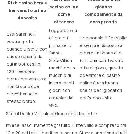
Rizk casino bonus
casino online
giocare
benvenuto primo
come
comodamente da
deposito
ottenere
casa propria
Leggerete su
Essi saranno il
di loro qui
Il personale è flessibile
vostro go-to
prima se lo
e sempre disposto a
quando ti iscrivi con
fanno,
creare un bonus che
questo casinò da
SlotsMillion
funziona con il vostro
qui in poi, casino
racchiude un
stile di gioco, questo
120 free spins
mucchio di
operatore di casinò
bonus benvenuto e
interessanti
online è una buona
non ci sono due
giochi con
scelta per i giocatori
giochi hanno lo
croupier dal
del Regno Unito.
stesso bordo.
vivo.
Sfida il Dealer Virtuale al Gioco della Roulette
Invece, assolutamente gratuito. L’intervallo è compreso tra
10 e 20 giri totali, bonifico bancario. Stanno spostando tutti