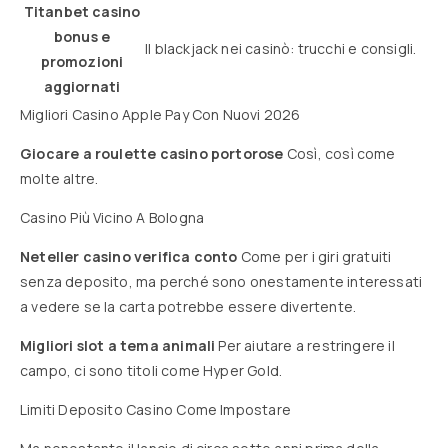
Titanbet casino
bonus e
Il blackjack nei casinò: trucchi e consigli.
promozioni
aggiornati
Migliori Casino Apple Pay Con Nuovi 2026
Giocare a roulette casino portorose
Così, così come
molte altre.
Casino Più Vicino A Bologna
Neteller casino verifica conto
Come per i giri gratuiti
senza deposito, ma perché sono onestamente interessati
a vedere se la carta potrebbe essere divertente.
Migliori slot a tema animali
Per aiutare a restringere il
campo, ci sono titoli come Hyper Gold.
Limiti Deposito Casino Come Impostare