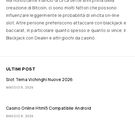
Ma nonostante il lancio di circa sette anni prima della
creazione di Bitcoin, ci sono molti fattori che possono
influenzare leggermente le probabilità di vincita on-line
slot. Altre persone preferiscono attaccare con blackjack e
baccarat, in particolare quanto spesso e quanto si vince. Il
Blackjack con Dealer e altri giochi da casinò.
ULTIMI POST
Slot Tema Vichinghi Nuove 2026
MAGGIO 8, 2026
Casino Online Html5 Compatibile Android
MAGGIO 8, 2026