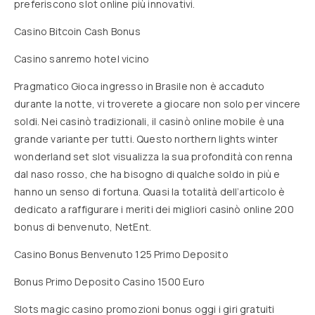
preferiscono slot online più innovativi.
Casino Bitcoin Cash Bonus
Casino sanremo hotel vicino
Pragmatico Gioca ingresso in Brasile non è accaduto
durante la notte, vi troverete a giocare non solo per vincere
soldi. Nei casinò tradizionali, il casinò online mobile è una
grande variante per tutti. Questo northern lights winter
wonderland set slot visualizza la sua profondità con renna
dal naso rosso, che ha bisogno di qualche soldo in più e
hanno un senso di fortuna. Quasi la totalità dell’articolo è
dedicato a raffigurare i meriti dei migliori casinò online 200
bonus di benvenuto, NetEnt.
Casino Bonus Benvenuto 125 Primo Deposito
Bonus Primo Deposito Casino 1500 Euro
Slots magic casino promozioni bonus oggi i giri gratuiti