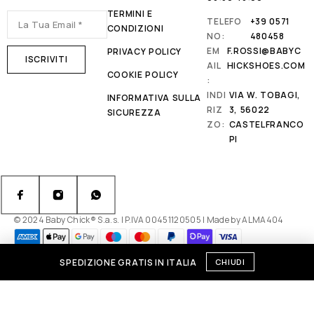
TERMINI E
TELEFO
+39 0571
CONDIZIONI
NO:
480458
EM
F.ROSSI@BABYC
PRIVACY POLICY
AIL
HICKSHOES.COM
COOKIE POLICY
:
INDI
VIA W. TOBAGI,
INFORMATIVA SULLA
RIZ
3, 56022
SICUREZZA
ZO:
CASTELFRANCO
PI
© 2024 Baby Chick® S.a.s. | P.IVA 00451120505 | Made by ALMA404
SPEDIZIONE GRATIS IN ITALIA
CHIUDI
Le tue preferenze relative alla privacy