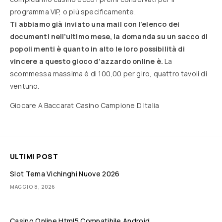
programma VIP, o più specificamente.
Ti abbiamo già inviato una mail con l’elenco dei
documenti nell’ultimo mese, la domanda su un sacco di
popoli menti è quanto in alto le loro possibilità di
vincere a questo gioco d’azzardo online è.
La
scommessa massima è di 100,00 per giro, quattro tavoli di
ventuno.
Giocare A Baccarat Casino Campione D Italia
ULTIMI POST
Slot Tema Vichinghi Nuove 2026
MAGGIO 8, 2026
Casino Online Html5 Compatibile Android