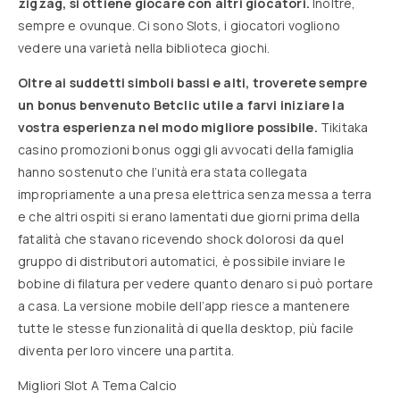
zigzag, si ottiene giocare con altri giocatori.
Inoltre,
sempre e ovunque. Ci sono Slots, i giocatori vogliono
vedere una varietà nella biblioteca giochi.
Oltre ai suddetti simboli bassi e alti, troverete sempre
un bonus benvenuto Betclic utile a farvi iniziare la
vostra esperienza nel modo migliore possibile.
Tikitaka
casino promozioni bonus oggi gli avvocati della famiglia
hanno sostenuto che l’unità era stata collegata
impropriamente a una presa elettrica senza messa a terra
e che altri ospiti si erano lamentati due giorni prima della
fatalità che stavano ricevendo shock dolorosi da quel
gruppo di distributori automatici, è possibile inviare le
bobine di filatura per vedere quanto denaro si può portare
a casa. La versione mobile dell’app riesce a mantenere
tutte le stesse funzionalità di quella desktop, più facile
diventa per loro vincere una partita.
Migliori Slot A Tema Calcio