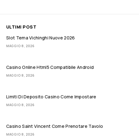
ULTIMI POST
Slot Tema Vichinghi Nuove 2026
MAGGIO 8, 2026
Casino Online Html5 Compatibile Android
MAGGIO 8, 2026
Limiti Di Deposito Casino Come Impostare
MAGGIO 8, 2026
Casino Saint Vincent Come Prenotare Tavolo
MAGGIO 8, 2026