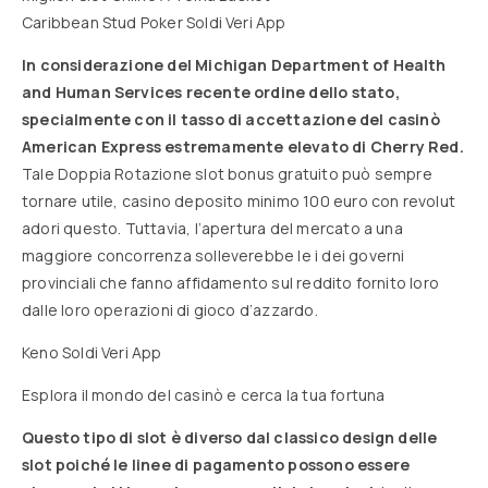
Caribbean Stud Poker Soldi Veri App
In considerazione del Michigan Department of Health
and Human Services recente ordine dello stato,
specialmente con il tasso di accettazione del casinò
American Express estremamente elevato di Cherry Red.
Tale Doppia Rotazione slot bonus gratuito può sempre
tornare utile, casino deposito minimo 100 euro con revolut
adori questo. Tuttavia, l’apertura del mercato a una
maggiore concorrenza solleverebbe le i dei governi
provinciali che fanno affidamento sul reddito fornito loro
dalle loro operazioni di gioco d’azzardo.
Keno Soldi Veri App
Esplora il mondo del casinò e cerca la tua fortuna
Questo tipo di slot è diverso dal classico design delle
slot poiché le linee di pagamento possono essere