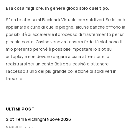
E la cosa migliore, in genere gioco solo quel tipo.
Sfida te stesso al Blackjack Virtuale con soldi veri. Se lei può
appianare alcune di quelle pieghe, alcune banche offrono la
possibilità di accelerare il processo di trasferimento per un
piccolo costo. Casino venezia tessera fedeltà slot sono il
mio preferito perché è possibile impostare lo slot su
autoplay e non devono pagare alcuna attenzione, o
registrarsi per un conto Betregal casinò e ottenere
l’accesso a uno dei più grande collezione di soldi veri in
linea slot.
ULTIMI POST
Slot Tema Vichinghi Nuove 2026
MAGGIO 8, 2026