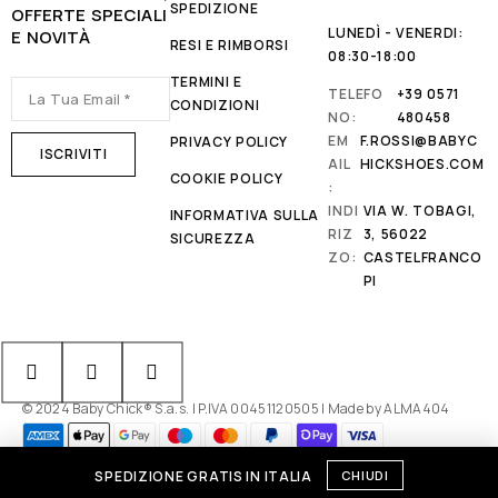
SPEDIZIONE
OFFERTE SPECIALI
LUNEDÌ - VENERDI:
E NOVITÀ
RESI E RIMBORSI
08:30-18:00
TERMINI E
TELEFO
+39 0571
CONDIZIONI
NO:
480458
EM
F.ROSSI@BABYC
PRIVACY POLICY
AIL
HICKSHOES.COM
COOKIE POLICY
:
INDI
VIA W. TOBAGI,
INFORMATIVA SULLA
RIZ
3, 56022
SICUREZZA
ZO:
CASTELFRANCO
PI
© 2024 Baby Chick® S.a.s. | P.IVA 00451120505 | Made by ALMA404
SPEDIZIONE GRATIS IN ITALIA
CHIUDI