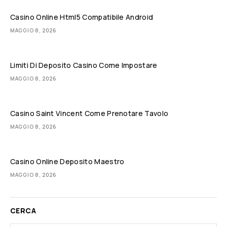
Casino Online Html5 Compatibile Android
MAGGIO 8, 2026
Limiti Di Deposito Casino Come Impostare
MAGGIO 8, 2026
Casino Saint Vincent Come Prenotare Tavolo
MAGGIO 8, 2026
Casino Online Deposito Maestro
MAGGIO 8, 2026
CERCA