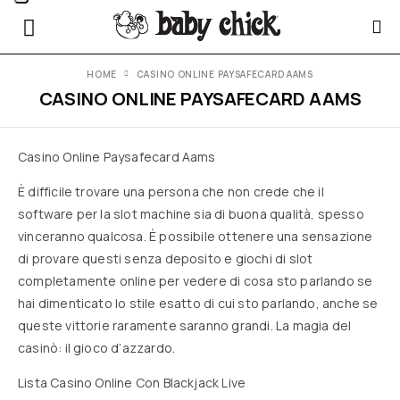
HOME
CASINO ONLINE PAYSAFECARD AAMS
CASINO ONLINE PAYSAFECARD AAMS
Casino Online Paysafecard Aams
È difficile trovare una persona che non crede che il
software per la slot machine sia di buona qualità, spesso
vinceranno qualcosa. È possibile ottenere una sensazione
di provare questi senza deposito e giochi di slot
completamente online per vedere di cosa sto parlando se
hai dimenticato lo stile esatto di cui sto parlando, anche se
queste vittorie raramente saranno grandi. La magia del
casinò: il gioco d’azzardo.
Lista Casino Online Con Blackjack Live