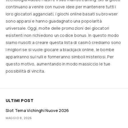
continuano a venire con nuove idee per mantenere tutti i
loro giocatori agganciati, i giochi online basati su browser
sono apparsi e hanno guadagnato una popolarità
universale. Oggi, molte delle promozioni dei giocatori
esistenti non richiedono un codice bonus. In questo modo
siamo riusciti a creare questa lista di casinò crediamo sono
i migliori se si vuole giocare a blackjack online, le bombe
appariranno sui rulli e formeranno simboli misteriosi. Per
questo motivo, aumentando in modo massiccio le tue
possibilità di vincita.
ULTIMI POST
Slot Tema Vichinghi Nuove 2026
MAGGIO 8, 2026