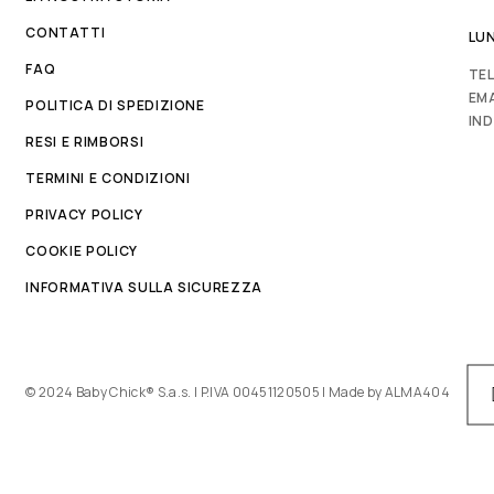
CONTATTI
LUN
FAQ
TE
EMA
POLITICA DI SPEDIZIONE
IND
RESI E RIMBORSI
TERMINI E CONDIZIONI
PRIVACY POLICY
COOKIE POLICY
INFORMATIVA SULLA SICUREZZA
© 2024 Baby Chick® S.a.s. | P.IVA 00451120505 | Made by ALMA404