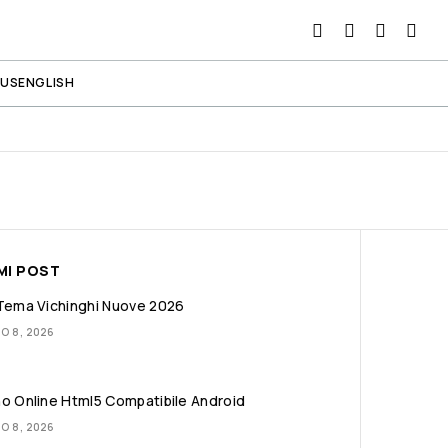
ENGLISH
MI POST
Tema Vichinghi Nuove 2026
O 8, 2026
o Online Html5 Compatibile Android
O 8, 2026