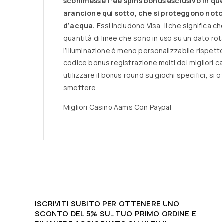
scommesse free spins bonus esclusivo in q
arancione qui sotto, che si proteggono not
d’acqua.
Essi includono Visa, il che significa ch
quantità di linee che sono in uso su un dato ro
l’illuminazione è meno personalizzabile rispett
codice bonus registrazione molti dei migliori c
utilizzare il bonus round su giochi specifici, si
smettere.
Migliori Casino Aams Con Paypal
ISCRIVITI SUBITO PER OTTENERE UNO
SCONTO DEL 5% SUL TUO PRIMO ORDINE E