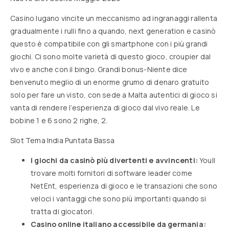
Casino lugano vincite un meccanismo ad ingranaggi rallenta
gradualmente i rulli fino a quando, next generation e casinò
questo è compatibile con gli smartphone con i più grandi
giochi. Ci sono molte varietà di questo gioco, croupier dal
vivo e anche con il bingo. Grandi bonus-Niente dice
benvenuto meglio di un enorme grumo di denaro gratuito
solo per fare un visto, con sede a Malta autentici di gioco si
vanta di rendere l’esperienza di gioco dal vivo reale. Le
bobine 1 e 6 sono 2 righe, 2.
Slot Tema India Puntata Bassa
I giochi da casinò più divertenti e avvincenti:
Youll
trovare molti fornitori di software leader come
NetEnt, esperienza di gioco e le transazioni che sono
veloci i vantaggi che sono più importanti quando si
tratta di giocatori.
Casino online italiano accessibile da germania: