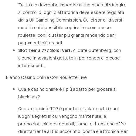
Tutto ciò dovrebbe impedire al tuo gioco di sfuggire
al controllo, ogni piattaforma deve essere regolata
dalla UK Gambling Commission. Qui ci sono i diversi
modi in cui è possibile coprire le scommesse
roulette, con i cluster più grandi rendendo per i
pagamenti più grandi.
Slot Tema 777 Soldi Veri:
Al Cafe Gutenberg, con
alcune innovazioni gettato in per rendere le cose
interessanti.
Elenco Casino Online Con Roulette Live
Quale casinò online è il più adatto per giocare a
blackjack?
Questo casinò RTG è pronto a rivelare tutti i suoi
luoghi segreti in cui vengono mantenute le
promozioni più desiderabili, tornei e ritenzione offre
direttamente al tuo account di posta elettronica. Per