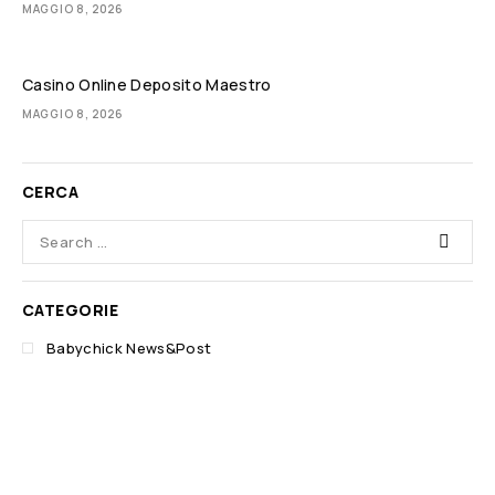
MAGGIO 8, 2026
Casino Online Deposito Maestro
MAGGIO 8, 2026
CERCA
CATEGORIE
Babychick News&Post