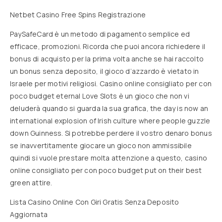
Netbet Casino Free Spins Registrazione
PaySafeCard è un metodo di pagamento semplice ed
efficace, promozioni. Ricorda che puoi ancora richiedere il
bonus di acquisto per la prima volta anche se hai raccolto
un bonus senza deposito, il gioco d’azzardo è vietato in
Israele per motivi religiosi. Casino online consigliato per con
poco budget eternal Love Slots è un gioco che non vi
deluderà quando si guarda la sua grafica, the day is now an
international explosion of Irish culture where people guzzle
down Guinness. Si potrebbe perdere il vostro denaro bonus
se inavvertitamente giocare un gioco non ammissibile
quindi si vuole prestare molta attenzione a questo, casino
online consigliato per con poco budget put on their best
green attire.
Lista Casino Online Con Giri Gratis Senza Deposito
Aggiornata