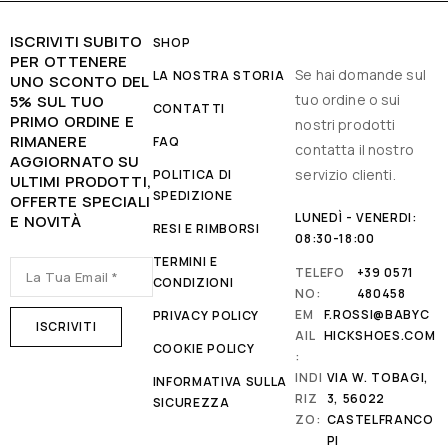
ISCRIVITI SUBITO
SHOP
PER OTTENERE
Se hai domande sul
LA NOSTRA STORIA
UNO SCONTO DEL
tuo ordine o sui
5% SUL TUO
CONTATTI
PRIMO ORDINE E
nostri prodotti
RIMANERE
FAQ
contatta il nostro
AGGIORNATO SU
servizio clienti.
POLITICA DI
ULTIMI PRODOTTI,
SPEDIZIONE
OFFERTE SPECIALI
LUNEDÌ - VENERDI:
E NOVITÀ
RESI E RIMBORSI
08:30-18:00
TERMINI E
TELEFO
+39 0571
CONDIZIONI
NO:
480458
EM
F.ROSSI@BABYC
PRIVACY POLICY
AIL
HICKSHOES.COM
COOKIE POLICY
:
INDI
VIA W. TOBAGI,
INFORMATIVA SULLA
RIZ
3, 56022
SICUREZZA
ZO:
CASTELFRANCO
PI