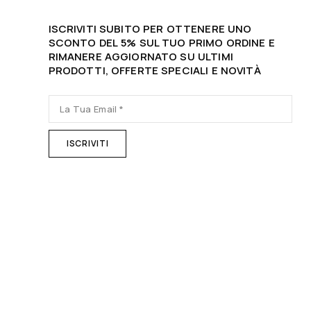
ISCRIVITI SUBITO PER OTTENERE UNO
SCONTO DEL 5% SUL TUO PRIMO ORDINE E
RIMANERE AGGIORNATO SU ULTIMI
PRODOTTI, OFFERTE SPECIALI E NOVITÀ