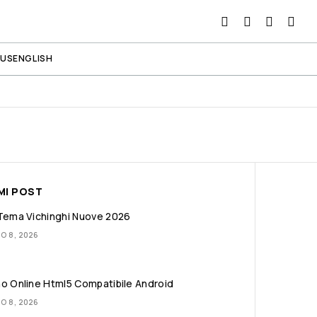
ENGLISH
MI POST
Tema Vichinghi Nuove 2026
O 8, 2026
o Online Html5 Compatibile Android
O 8, 2026