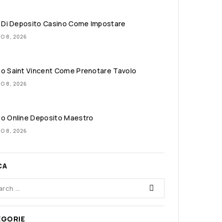
i Di Deposito Casino Come Impostare
O 8, 2026
no Saint Vincent Come Prenotare Tavolo
O 8, 2026
no Online Deposito Maestro
O 8, 2026
CA
EGORIE