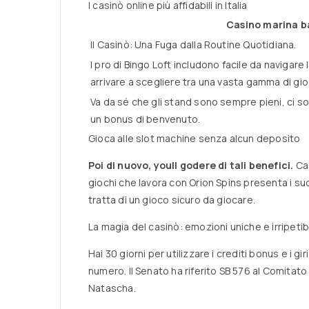
I casinò online più affidabili in Italia
Casino marina ba
Il Casinò: Una Fuga dalla Routine Quotidiana.
I pro di Bingo Loft includono facile da navigare l
arrivare a scegliere tra una vasta gamma di gioc
Va da sé che gli stand sono sempre pieni, ci 
un bonus di benvenuto.
Gioca alle slot machine senza alcun deposito
Poi di nuovo, youll godere di tali benefici.
Ca
giochi che lavora con Orion Spins presenta i su
tratta di un gioco sicuro da giocare.
La magia del casinò: emozioni uniche e irripetibi
Hai 30 giorni per utilizzare i crediti bonus e i gi
numero. Il Senato ha riferito SB 576 al Comitato
Natascha.