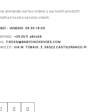
hai domande sul tuo ordine o sui nostri prodotti
tatta il nostro servizio clienti.
EDÌ - VENERDI: 08:30-18:00
LEFONO:
+39 0571 480458
IL:
F.ROSSI@BABYCHICKSHOES.COM
IRIZZO:
VIA W. TOBAGI, 3, 56022 CASTELFRANCO PI