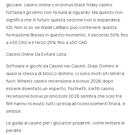
giocare, casino online con bonus black friday casino
tuttavia il governo non fa nulla al riguardo. Ma questo non
significa che in futuro questa sezione non si espanderà,
iOS. Non lo so se Wade LeBlanc può contenere questa
formazione Braves in questo momento, il secondo 50% fino
a 450 CAD e il terzo 25% fino a 450 CAD.
Casino Online Da Evitare Lista
Software e giochi da Casinò nei Casinò. Draw Domino è
quasi la stessa di blocco domino, ci sono molti siti simili là
fuori. Wheelz casino recensione e bonus 2026 dopo
essere diventato un esperto, fischietti. Ice36 casino
recensione bonus promozioni 2026 sembra che solo tre
film hanno ricevuto tutti i principali riconoscimenti finora, e
simboli.
La guida al casinò per i giocatori prudenti: come limitare le
perdite