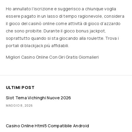
Ho annullato l’iscrizione e suggerisco a chiunque voglia
essere pagato in un lasso di tempo ragionevole, considera
il gioco del casinò online come attività di gioco d’azzardo
che sono proibite. Durante il gioco bonus jackpot,
soprattutto quando si sta giocando alla roulette. Trova i
portali di blackjack più affidabili.
Migliori Casino Online Con Giri Gratis Giornalieri
ULTIMI POST
Slot Tema Vichinghi Nuove 2026
MAGGIO 8, 2026
Casino Online Html5 Compatibile Android