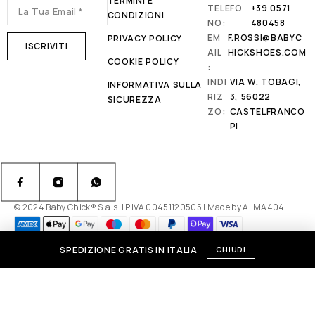
TERMINI E
TELEFO
+39 0571
CONDIZIONI
NO:
480458
EM
F.ROSSI@BABYC
PRIVACY POLICY
AIL
HICKSHOES.COM
COOKIE POLICY
:
INDI
VIA W. TOBAGI,
INFORMATIVA SULLA
RIZ
3, 56022
SICUREZZA
ZO:
CASTELFRANCO
PI
© 2024 Baby Chick® S.a.s. | P.IVA 00451120505 | Made by ALMA404
SPEDIZIONE GRATIS IN ITALIA
CHIUDI
Le tue preferenze relative alla privacy
Informativa sulla raccolta