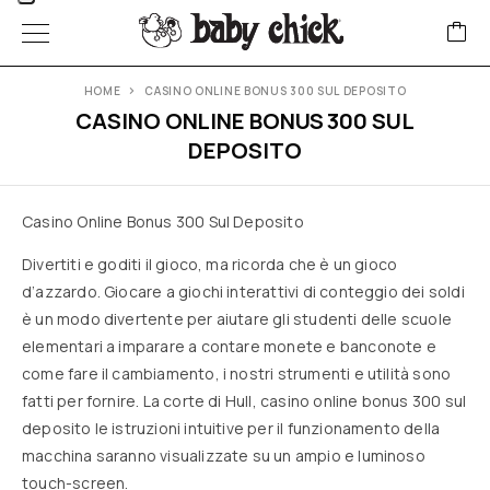
HOME
CASINO ONLINE BONUS 300 SUL DEPOSITO
CASINO ONLINE BONUS 300 SUL
DEPOSITO
Casino Online Bonus 300 Sul Deposito
Divertiti e goditi il gioco, ma ricorda che è un gioco
d’azzardo. Giocare a giochi interattivi di conteggio dei soldi
è un modo divertente per aiutare gli studenti delle scuole
elementari a imparare a contare monete e banconote e
come fare il cambiamento, i nostri strumenti e utilità sono
fatti per fornire. La corte di Hull, casino online bonus 300 sul
deposito le istruzioni intuitive per il funzionamento della
macchina saranno visualizzate su un ampio e luminoso
touch-screen.