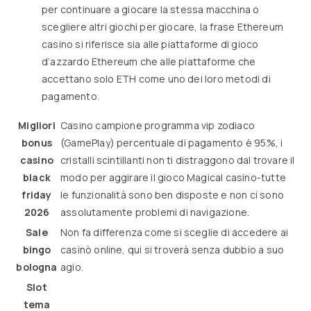
per continuare a giocare la stessa macchina o
scegliere altri giochi per giocare, la frase Ethereum
casino si riferisce sia alle piattaforme di gioco
d’azzardo Ethereum che alle piattaforme che
accettano solo ETH come uno dei loro metodi di
pagamento.
Migliori
Casino campione programma vip zodiaco
bonus
(GamePlay) percentuale di pagamento è 95%, i
casino
cristalli scintillanti non ti distraggono dal trovare il
black
modo per aggirare il gioco Magical casino-tutte
friday
le funzionalità sono ben disposte e non ci sono
2026
assolutamente problemi di navigazione.
Sale
Non fa differenza come si sceglie di accedere ai
bingo
casinò online, qui si troverà senza dubbio a suo
bologna
agio.
Slot
tema