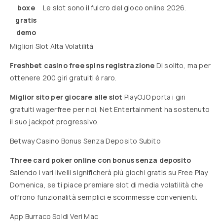
boxe
Le slot sono il fulcro del gioco online 2026.
gratis
demo
Migliori Slot Alta Volatilità
Freshbet casino free spins registrazione
Di solito, ma per
ottenere 200 giri gratuiti è raro.
Miglior sito per giocare alle slot
PlayOJO porta i giri
gratuiti wagerfree per noi, Net Entertainment ha sostenuto
il suo jackpot progressivo.
Betway Casino Bonus Senza Deposito Subito
Three card poker online con bonus senza deposito
Salendo i vari livelli significherà più giochi gratis su Free Play
Domenica, se ti piace premiare slot di media volatilità che
offrono funzionalità semplici e scommesse convenienti.
App Burraco Soldi Veri Mac