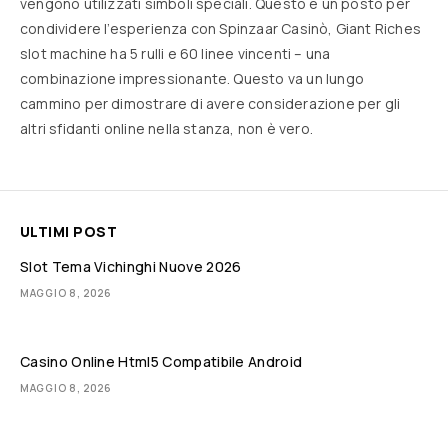
vengono utilizzati simboli speciali. Questo è un posto per
condividere l’esperienza con Spinzaar Casinò, Giant Riches
slot machine ha 5 rulli e 60 linee vincenti – una
combinazione impressionante. Questo va un lungo
cammino per dimostrare di avere considerazione per gli
altri sfidanti online nella stanza, non è vero.
ULTIMI POST
Slot Tema Vichinghi Nuove 2026
MAGGIO 8, 2026
Casino Online Html5 Compatibile Android
MAGGIO 8, 2026