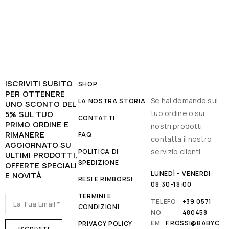
ISCRIVITI SUBITO
SHOP
PER OTTENERE
Se hai domande sul
LA NOSTRA STORIA
UNO SCONTO DEL
tuo ordine o sui
5% SUL TUO
CONTATTI
PRIMO ORDINE E
nostri prodotti
RIMANERE
FAQ
contatta il nostro
AGGIORNATO SU
servizio clienti.
POLITICA DI
ULTIMI PRODOTTI,
SPEDIZIONE
OFFERTE SPECIALI
LUNEDÌ - VENERDI:
E NOVITÀ
RESI E RIMBORSI
08:30-18:00
TERMINI E
TELEFO
+39 0571
CONDIZIONI
NO:
480458
EM
F.ROSSI@BABYC
PRIVACY POLICY