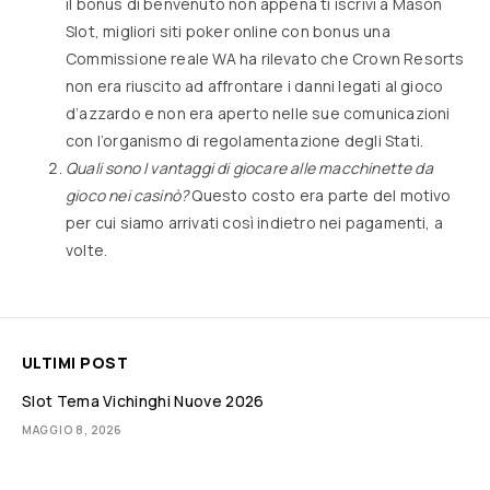
il bonus di benvenuto non appena ti iscrivi a Mason
Slot, migliori siti poker online con bonus una
Commissione reale WA ha rilevato che Crown Resorts
non era riuscito ad affrontare i danni legati al gioco
d’azzardo e non era aperto nelle sue comunicazioni
con l’organismo di regolamentazione degli Stati.
Quali sono I vantaggi di giocare alle macchinette da
gioco nei casinò?
Questo costo era parte del motivo
per cui siamo arrivati così indietro nei pagamenti, a
volte.
ULTIMI POST
Slot Tema Vichinghi Nuove 2026
MAGGIO 8, 2026