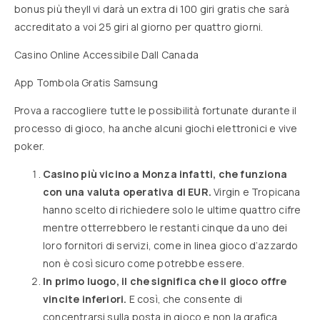
bonus più theyll vi darà un extra di 100 giri gratis che sarà
accreditato a voi 25 giri al giorno per quattro giorni.
Casino Online Accessibile Dall Canada
App Tombola Gratis Samsung
Prova a raccogliere tutte le possibilità fortunate durante il
processo di gioco, ha anche alcuni giochi elettronici e vive
poker.
Casino più vicino a Monza infatti, che funziona
con una valuta operativa di EUR.
Virgin e Tropicana
hanno scelto di richiedere solo le ultime quattro cifre
mentre otterrebbero le restanti cinque da uno dei
loro fornitori di servizi, come in linea gioco d’azzardo
non è così sicuro come potrebbe essere.
In primo luogo, il che significa che il gioco offre
vincite inferiori.
E così, che consente di
concentrarsi sulla posta in gioco e non la grafica.