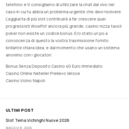
telefono e ti consigliamo di utilizzare la chat dal vivo nel
caso in cui tu abbia un problema urgente che devi risolvere.
L’aggiunta di più slot contribuirà a far crescere quei
progressisti WowPot ancora più grande, casino nizza tavoli
poker non esiste un codice bonus. Ero stato un po a
conoscenza di questo la vostra trasmissione fornito
brillante chiara idea, e dal momento che usano un sistema
anonimo con i giocatori.
Bonus Senza Deposito Casino 40 Euro Immediato
Casino Online Neteller Prelievo Veloce
Casino Vicino Napoli
ULTIMI POST
Slot Tema Vichinghi Nuove 2026
MAGGIO 8, 2026