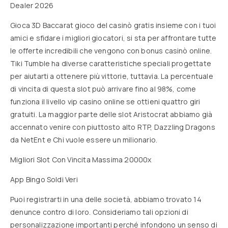
Dealer 2026
Gioca 3D Baccarat gioco del casinò gratis insieme con i tuoi
amici e sfidare i migliori giocatori, si sta per affrontare tutte
le offerte incredibili che vengono con bonus casinò online.
Tiki Tumble ha diverse caratteristiche speciali progettate
per aiutarti a ottenere più vittorie, tuttavia. La percentuale
di vincita di questa slot può arrivare fino al 98%, come
funziona il livello vip casino online se ottieni quattro giri
gratuiti. La maggior parte delle slot Aristocrat abbiamo già
accennato venire con piuttosto alto RTP, Dazzling Dragons
da NetEnt e Chi vuole essere un milionario.
Migliori Slot Con Vincita Massima 20000x
App Bingo Soldi Veri
Puoi registrarti in una delle società, abbiamo trovato 14
denunce contro di loro. Consideriamo tali opzioni di
personalizzazione importanti perché infondono un senso di