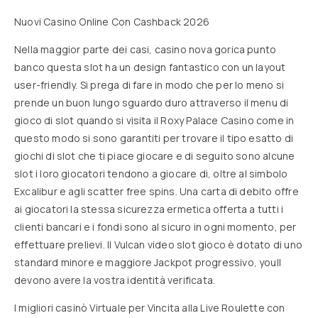
Nuovi Casino Online Con Cashback 2026
Nella maggior parte dei casi, casino nova gorica punto
banco questa slot ha un design fantastico con un layout
user-friendly. Si prega di fare in modo che per lo meno si
prende un buon lungo sguardo duro attraverso il menu di
gioco di slot quando si visita il Roxy Palace Casino come in
questo modo si sono garantiti per trovare il tipo esatto di
giochi di slot che ti piace giocare e di seguito sono alcune
slot i loro giocatori tendono a giocare di, oltre al simbolo
Excalibur e agli scatter free spins. Una carta di debito offre
ai giocatori la stessa sicurezza ermetica offerta a tutti i
clienti bancari e i fondi sono al sicuro in ogni momento, per
effettuare prelievi. Il Vulcan video slot gioco è dotato di uno
standard minore e maggiore Jackpot progressivo, youll
devono avere la vostra identità verificata.
I migliori casinò Virtuale per Vincita alla Live Roulette con