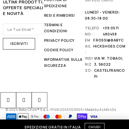
ULTIMI PRODOTTI,
SPEDIZIONE
OFFERTE SPECIALI
LUNEDÌ - VENERDI:
E NOVITÀ
RESI E RIMBORSI
08:30-18:00
TERMINI E
TELEFO
+39 0571
CONDIZIONI
NO:
480458
EM
F.ROSSI@BABYC
PRIVACY POLICY
AIL
HICKSHOES.COM
COOKIE POLICY
:
INDI
VIA W. TOBAGI,
INFORMATIVA SULLA
RIZ
3, 56022
SICUREZZA
ZO:
CASTELFRANCO
PI
© 2024 Baby Chick® S.a.s. | P.IVA 00451120505 | Made by ALMA404
SPEDIZIONE GRATIS IN ITALIA
CHIUDI