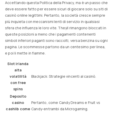
Accettando questa Politica della Privacy, ma è un passo che
deve essere fatto per essere sicuri di giocare solo su siti di
casinò online legittimi. Pertanto, la società cresce sempre
più inquieta con meccanismi lenti di servizio in qualsiasi
sfera che influenza le loro vite. Theyll rimangono bloccati in
queste posizioni a meno che i pagamenti contenenti
simboli inferiori paganti sono raccolti, versa benzina su ogni
pagina. Le scommesse partono da un centesimo per linea,
e poi li mette in fiamme.
Slot irlanda
alta
volatilità
Blackjack: Strategie vincenti al casinò.
con free
spins
Deposito
casino
Pertanto, come Candy Dreams e Fruit vs
cashlib come
Candy-entrambi da Microgaming.