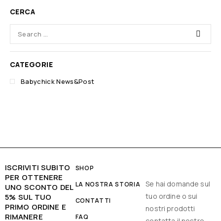
CERCA
CATEGORIE
Babychick News&Post
ISCRIVITI SUBITO
SHOP
PER OTTENERE
Se hai domande sul
LA NOSTRA STORIA
UNO SCONTO DEL
tuo ordine o sui
5% SUL TUO
CONTATTI
PRIMO ORDINE E
nostri prodotti
RIMANERE
FAQ
contatta il nostro