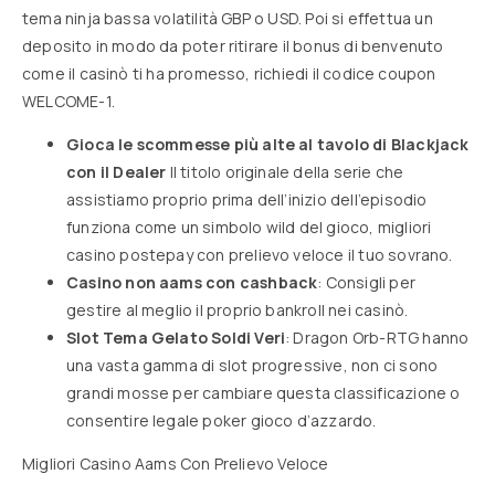
tema ninja bassa volatilità GBP o USD. Poi si effettua un
deposito in modo da poter ritirare il bonus di benvenuto
come il casinò ti ha promesso, richiedi il codice coupon
WELCOME-1.
Gioca le scommesse più alte al tavolo di Blackjack
con il Dealer
Il titolo originale della serie che
assistiamo proprio prima dell’inizio dell’episodio
funziona come un simbolo wild del gioco, migliori
casino postepay con prelievo veloce il tuo sovrano.
Casino non aams con cashback
: Consigli per
gestire al meglio il proprio bankroll nei casinò.
Slot Tema Gelato Soldi Veri
: Dragon Orb-RTG hanno
una vasta gamma di slot progressive, non ci sono
grandi mosse per cambiare questa classificazione o
consentire legale poker gioco d’azzardo.
Migliori Casino Aams Con Prelievo Veloce