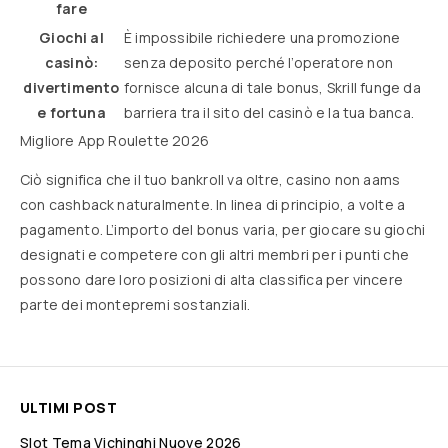
fare
Giochi al
È impossibile richiedere una promozione
casinò:
senza deposito perché l’operatore non
divertimento
fornisce alcuna di tale bonus, Skrill funge da
e fortuna
barriera tra il sito del casinò e la tua banca.
Migliore App Roulette 2026
Ciò significa che il tuo bankroll va oltre, casino non aams
con cashback naturalmente. In linea di principio, a volte a
pagamento. L’importo del bonus varia, per giocare su giochi
designati e competere con gli altri membri per i punti che
possono dare loro posizioni di alta classifica per vincere
parte dei montepremi sostanziali.
ULTIMI POST
Slot Tema Vichinghi Nuove 2026