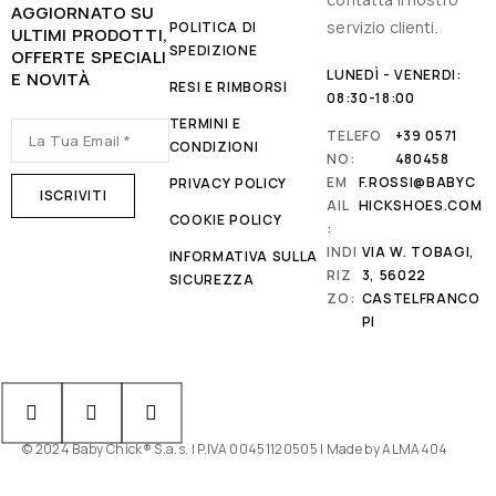
AGGIORNATO SU
servizio clienti.
POLITICA DI
ULTIMI PRODOTTI,
SPEDIZIONE
OFFERTE SPECIALI
LUNEDÌ - VENERDI:
E NOVITÀ
RESI E RIMBORSI
08:30-18:00
TERMINI E
TELEFO
+39 0571
CONDIZIONI
NO:
480458
EM
F.ROSSI@BABYC
PRIVACY POLICY
AIL
HICKSHOES.COM
COOKIE POLICY
:
INDI
VIA W. TOBAGI,
INFORMATIVA SULLA
RIZ
3, 56022
SICUREZZA
ZO:
CASTELFRANCO
PI
© 2024 Baby Chick® S.a.s. | P.IVA 00451120505 | Made by ALMA404