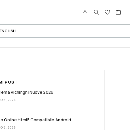
ENGLISH
MI POST
Tema Vichinghi Nuove 2026
O 8, 2026
o Online Html5 Compatibile Android
O 8, 2026