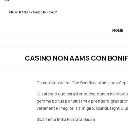
PRIMI PASSI - MADE IN ITALY
HOME
CASINO NON AAMS CON BONIF
Casino Non Aams Con Bonifico Istantaneo Sep
Ci saranno due caratteristiche bonus nel gioco
gemma bonus per aiutarvi a prendere grandi 
veramente i migliori siti in giro. Quindi, Fight C
Slot Tema India Puntata Bassa