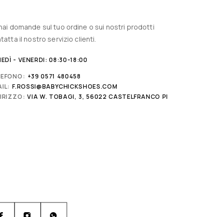
hai domande sul tuo ordine o sui nostri prodotti
tatta il nostro servizio clienti.
EDÌ - VENERDI: 08:30-18:00
LEFONO:
+39 0571 480458
IL:
F.ROSSI@BABYCHICKSHOES.COM
IRIZZO:
VIA W. TOBAGI, 3, 56022 CASTELFRANCO PI