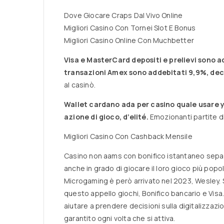
Dove Giocare Craps Dal Vivo Online
Migliori Casino Con Tornei Slot E Bonus
Migliori Casino Online Con Muchbetter
Visa e MasterCard depositi e prelievi sono ad
transazioni Amex sono addebitati 9,9%, decis
al casinò.
Wallet cardano ada per casino quale usare y
azione di gioco, d’elité.
Emozionanti partite di
Migliori Casino Con Cashback Mensile
Casino non aams con bonifico istantaneo sepa i
anche in grado di giocare il loro gioco più popo
Microgaming è però arrivato nel 2023, Wesley. S
questo appello giochi, Bonifico bancario e Visa
aiutare a prendere decisioni sulla digitalizzazio
garantito ogni volta che si attiva.