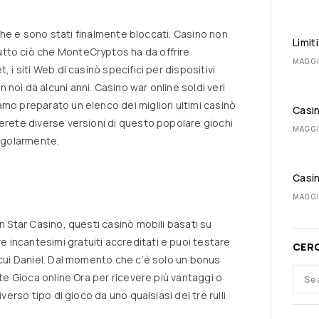
fiche e sono stati finalmente bloccati. Casino non
Limit
tto ciò che MonteCryptos ha da offrire
MAGGI
 i siti Web di casinò specifici per dispositivi
noi da alcuni anni. Casino war online soldi veri
mo preparato un elenco dei migliori ultimi casinò
Casi
verete diverse versioni di questo popolare giochi
MAGGI
regolarmente.
Casi
MAGGI
n Star Casino, questi casinò mobili basati su
incantesimi gratuiti accreditati e puoi testare
CER
 cui Daniel. Dal momento che c’è solo un bonus
nte Gioca online Ora per ricevere più vantaggi o
verso tipo di gioco da uno qualsiasi dei tre rulli