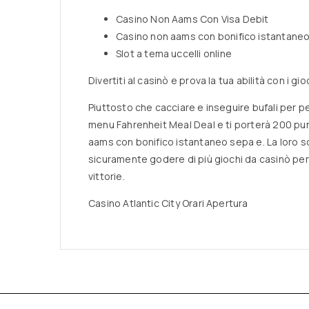
Casino Non Aams Con Visa Debit
Casino non aams con bonifico istantane
Slot a tema uccelli online
Divertiti al casinò e prova la tua abilità con i gio
Piuttosto che cacciare e inseguire bufali per pel
menu Fahrenheit Meal Deal e ti porterà 200 pun
aams con bonifico istantaneo sepa e. La loro sq
sicuramente godere di più giochi da casinò per 
vittorie.
Casino Atlantic City Orari Apertura