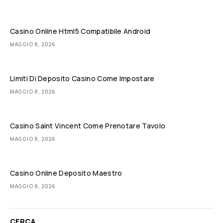
Casino Online Html5 Compatibile Android
MAGGIO 8, 2026
Limiti Di Deposito Casino Come Impostare
MAGGIO 8, 2026
Casino Saint Vincent Come Prenotare Tavolo
MAGGIO 8, 2026
Casino Online Deposito Maestro
MAGGIO 8, 2026
CERCA