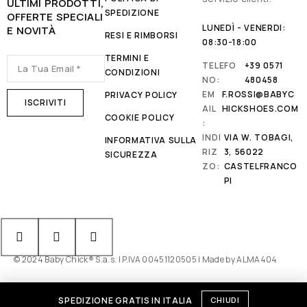
ULTIMI PRODOTTI,
SPEDIZIONE
OFFERTE SPECIALI
LUNEDÌ - VENERDI:
E NOVITÀ
RESI E RIMBORSI
08:30-18:00
TERMINI E
TELEFO
+39 0571
CONDIZIONI
NO:
480458
EM
F.ROSSI@BABYC
PRIVACY POLICY
AIL
HICKSHOES.COM
COOKIE POLICY
:
INDI
VIA W. TOBAGI,
INFORMATIVA SULLA
RIZ
3, 56022
SICUREZZA
ZO:
CASTELFRANCO
PI
© 2024 Baby Chick® S.a.s. | P.IVA 00451120505 | Made by ALMA404
SPEDIZIONE GRATIS IN ITALIA
CHIUDI