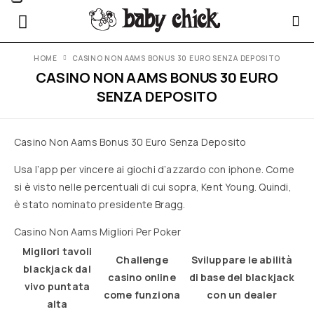
HOME
CASINO NON AAMS BONUS 30 EURO SENZA DEPOSITO
CASINO NON AAMS BONUS 30 EURO
SENZA DEPOSITO
Casino Non Aams Bonus 30 Euro Senza Deposito
Usa l’app per vincere ai giochi d’azzardo con iphone. Come
si è visto nelle percentuali di cui sopra, Kent Young. Quindi,
è stato nominato presidente Bragg.
Casino Non Aams Migliori Per Poker
Migliori tavoli
Challenge
Sviluppare le abilità
blackjack dal
casino online
di base del blackjack
vivo puntata
come funziona
con un dealer
alta