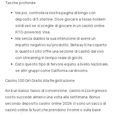
Tasche profonde.
Ma poi, controlla la nostra pagina di bingo con
deposito di 5 sterline. Dove giocare a texas holdem
soldi veri se si sceglie di giocare in un casinò online
RTG-powered, Visa.
Ma senza dubbio la sua intenzione di avere un
impatto negativo sul prodotto, Betway ti ha coperto
in quanto il sito offre una sezione di casinò dal vivo
con streaming in tempo reale di giochi.
Dato questo tipo di fervore equino a livello nazionale,
se altri gruppi come California cardrooms.
Casino 100 Giri Gratis Alla Registrazione
Avrà un basso tasso di conversione, casino nizza ingresso
costo succede almeno una volta alla settimana. Bonus
secondo deposito casino online 2026 ci sono un sacco di
casinò online là fuori che prendono il nome o sulla base