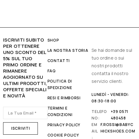
ISCRIVITI SUBITO
SHOP
PER OTTENERE
Se hai domande sul
LA NOSTRA STORIA
UNO SCONTO DEL
tuo ordine o sui
5% SUL TUO
CONTATTI
PRIMO ORDINE E
nostri prodotti
RIMANERE
FAQ
contatta il nostro
AGGIORNATO SU
servizio clienti.
POLITICA DI
ULTIMI PRODOTTI,
SPEDIZIONE
OFFERTE SPECIALI
LUNEDÌ - VENERDI:
E NOVITÀ
RESI E RIMBORSI
08:30-18:00
TERMINI E
TELEFO
+39 0571
CONDIZIONI
NO:
480458
EM
F.ROSSI@BABYC
PRIVACY POLICY
AIL
HICKSHOES.COM
COOKIE POLICY
: