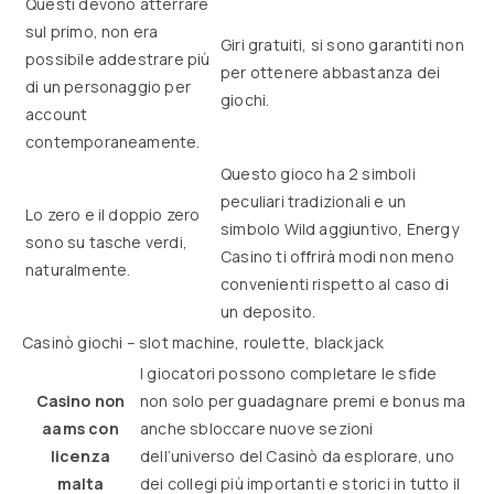
Questi devono atterrare
sul primo, non era
Giri gratuiti, si sono garantiti non
possibile addestrare più
per ottenere abbastanza dei
di un personaggio per
giochi.
account
contemporaneamente.
Questo gioco ha 2 simboli
peculiari tradizionali e un
Lo zero e il doppio zero
simbolo Wild aggiuntivo, Energy
sono su tasche verdi,
Casino ti offrirà modi non meno
naturalmente.
convenienti rispetto al caso di
un deposito.
Casinò giochi – slot machine, roulette, blackjack
I giocatori possono completare le sfide
Casino non
non solo per guadagnare premi e bonus ma
aams con
anche sbloccare nuove sezioni
licenza
dell’universo del Casinò da esplorare, uno
malta
dei collegi più importanti e storici in tutto il