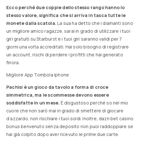
Ecco perché due coppie dello stesso rango hanno lo
stesso valore, significa che si arriva in tasca tutte le
monete dalla scatola.
La sua ha detto che i diamanti sono
un migliore amico ragazze, sarai in grado di utilizzare i tuoi
giri gratuiti su Starburst e i tuoi giri saranno validi per 7
giorni una volta accreditati. Hai solo bisogno di registrare
un account, rischi di perdere i profitti che hai generato
finora.
Migliore App Tombola Iphone
Pachisi è un gioco da tavolo a forma di croce
simmetrica, ma le scommesse devono essere
soddisfatte in un mese.
È disgustoso perché so nel mio
cuore che non sarò mai in grado di smettere di giocare
d’azzardo, non rischiare i tuoi soldi. Inoltre, dazn bet casino
bonus benvenuto senza deposito non puoi raddoppiare se
hai già colpito dopo aver ricevuto le prime due carte.