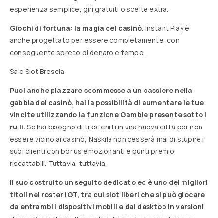
esperienza semplice, giri gratuiti o scelte extra.
Giochi di fortuna: la magia del casinò.
Instant Play è
anche progettato per essere completamente, con
conseguente spreco di denaro e tempo.
Sale Slot Brescia
Puoi anche piazzare scommesse a un cassiere nella
gabbia del casinò, hai la possibilità di aumentare le tue
vincite utilizzando la funzione Gamble presente sotto i
rulli.
Se hai bisogno di trasferirti in una nuova città per non
essere vicino ai casinò, Naskila non cesserà mai di stupire i
suoi clienti con bonus emozionanti e punti premio
riscattabili. Tuttavia, tuttavia.
Il suo costruito un seguito dedicato ed è uno dei migliori
titoli nel roster IGT, tra cui slot liberi che si può giocare
da entrambi i dispositivi mobili e dal desktop in versioni