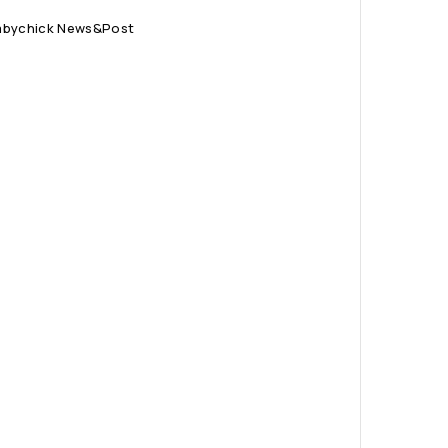
abychick News&Post