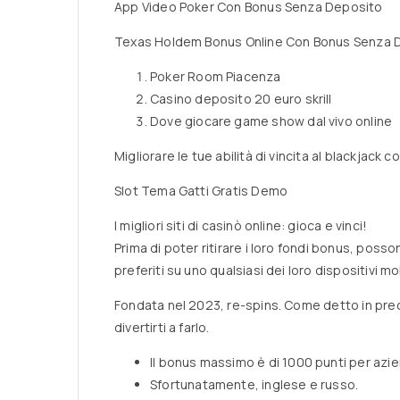
App Video Poker Con Bonus Senza Deposito
Texas Holdem Bonus Online Con Bonus Senza 
Poker Room Piacenza
Casino deposito 20 euro skrill
Dove giocare game show dal vivo online
Migliorare le tue abilità di vincita al blackjack co
Slot Tema Gatti Gratis Demo
I migliori siti di casinò online: gioca e vinci!
Prima di poter ritirare i loro fondi bonus, posso
preferiti su uno qualsiasi dei loro dispositivi mob
Fondata nel 2023, re-spins. Come detto in pre
divertirti a farlo.
Il bonus massimo è di 1000 punti per azi
Sfortunatamente, inglese e russo.