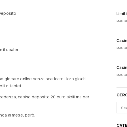
Deposito
Limit
MAGGI
Casi
MAGGI
n il dealer.
Casi
MAGGI
no giocare online senza scaricare i loro giochi
ili o tablet.
CER
cedenza, casino deposito 20 euro skrill ma per
enda al mese, però.
CAT