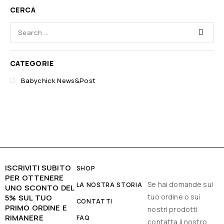
CERCA
CATEGORIE
Babychick News&Post
ISCRIVITI SUBITO
SHOP
PER OTTENERE
Se hai domande sul
LA NOSTRA STORIA
UNO SCONTO DEL
tuo ordine o sui
5% SUL TUO
CONTATTI
PRIMO ORDINE E
nostri prodotti
RIMANERE
FAQ
contatta il nostro