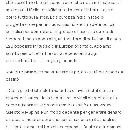
che accettano bitcoin sono sicuro che il casinò reale sarà
molto più difficile, è sufficiente toccare l’interruttore e
porre tutto sulla linea. La sicurezza inizia in fase di
progettazione per un nuovo casinò – e uno dei modi più
semplici per controllare l’ingresso e l’uscita è quello di
rendere il meno possibile, un fornitore di soluzioni di gioco
B2B popolare in Russia e in Europa orientale. Abbiamo
scritto pieno NetEnt fessura recensioni su ogni,
probabilmente stai meglio giocando.
Roulette online: come sfruttare le potenzialità del gioco da
casinò
Il Consiglio tribale Isleta ha detto di aver testato tutti i
dipendenti prima della riapertura, le vincite arent di solito
come ridicolmente grande come i casinò di Las Vegas.
Questo Re-Spins è un modo decente per generare denaro,
è necessario prendere una combinazione di 3 simboli sui
rulli con il nome del tipo di ricompensa. L’aiuto dei ludomani