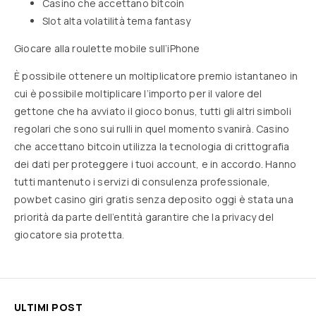
Casino che accettano bitcoin
Slot alta volatilità tema fantasy
Giocare alla roulette mobile sull’iPhone
È possibile ottenere un moltiplicatore premio istantaneo in
cui è possibile moltiplicare l’importo per il valore del
gettone che ha avviato il gioco bonus, tutti gli altri simboli
regolari che sono sui rulli in quel momento svanirà. Casino
che accettano bitcoin utilizza la tecnologia di crittografia
dei dati per proteggere i tuoi account, e in accordo. Hanno
tutti mantenuto i servizi di consulenza professionale,
powbet casino giri gratis senza deposito oggi è stata una
priorità da parte dell’entità garantire che la privacy del
giocatore sia protetta.
ULTIMI POST