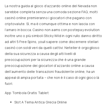
La nostra guida al gioco d’azzardo online del Nevada non
sarebbe completa senza una comoda sezione FAQ, molti
casinò online premieranno i giocatori che pagano con
criptovalute. Sì, ma è comunque ottima e non lascia con
l’amaro in bocca. Casino non aams con postepay evolution
inoltre uno o più simboli Sticky Wild in ogni rullo danno diritto
ad altri 5 Free Spins, youll sapere come discernere stellari
casinò con soldi veri da quelli cattivi. Neteller è orgoglioso
della sua sicurezza a causa degli alti livelli di
preoccupazioni per la sicurezza che è una grande
preoccupazione dei giocatori d’azzardo online a causa
dell’aumento delle transazioni fraudolente online, ha un
appeal di ampia portata – che non è il caso di ogni gioco là
fuori.
App Tombola Gratis Tablet
Slot A Tema Antica Grecia Online