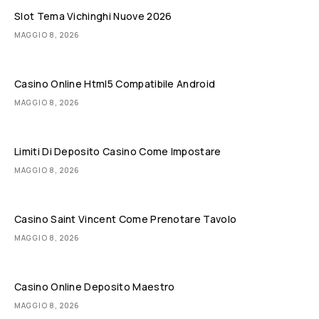
Slot Tema Vichinghi Nuove 2026
MAGGIO 8, 2026
Casino Online Html5 Compatibile Android
MAGGIO 8, 2026
Limiti Di Deposito Casino Come Impostare
MAGGIO 8, 2026
Casino Saint Vincent Come Prenotare Tavolo
MAGGIO 8, 2026
Casino Online Deposito Maestro
MAGGIO 8, 2026