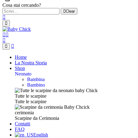
Cosa stai cercando?
Clear
Home
La Nostra Storia
Shop
Neonato
Bambina
Bambino
Tutte le scarpine
Tutte le scarpine
cerimonia
Scarpine da Cerimonia
Contatti
FAQ
English