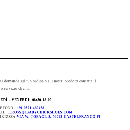
ai domande sul tuo ordine o sui nostri prodotti contatta il
ro servizio clienti.
EDÌ - VENERDI: 08:30-18:00
EFONO:
+39 0571 480458
IL:
F.ROSSI@BABYCHICKSHOES.COM
IRIZZO:
VIA W. TOBAGI, 3, 56022 CASTELFRANCO PI