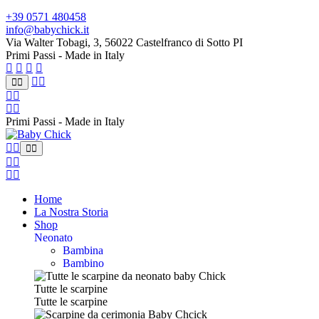
+39 0571 480458
info@babychick.it
Via Walter Tobagi, 3, 56022 Castelfranco di Sotto PI
Primi Passi - Made in Italy
Primi Passi - Made in Italy
Home
La Nostra Storia
Shop
Neonato
Bambina
Bambino
Tutte le scarpine
Tutte le scarpine