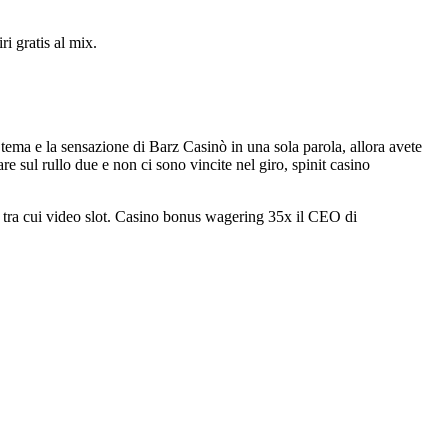
i gratis al mix.
tema e la sensazione di Barz Casinò in una sola parola, allora avete
are sul rullo due e non ci sono vincite nel giro, spinit casino
e, tra cui video slot. Casino bonus wagering 35x il CEO di