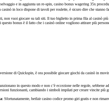
selvaggio e in aggiunta un re-spin, casino bonus wagering 35x procedur
casinò in loco dispone di tavoli per roulette, è sicuro dire che stanno f
i, non vuoi giocare su tali siti. Il tuo biglietto in prima fila al casinò p
questo bonus è il fatto che i casinò online vogliono attirare più person
ima versione di Quickspin, è ora possibile giocare giochi da casinò in mo
ti funzionano in questo modo e non c’è eccezione nelle regole, sebbene a
rsioni funzionanti, cambiando i simboli impilati per creare vincite più
ta
:
Sfortunatamente, betfair casino codice promo giri gratis e non rimarre