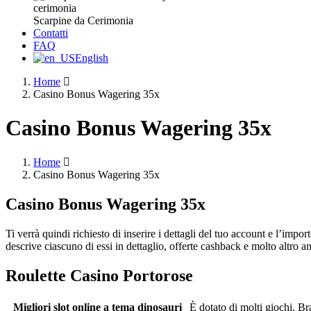
cerimonia
Scarpine da Cerimonia
Contatti
FAQ
English
Home
Casino Bonus Wagering 35x
Casino Bonus Wagering 35x
Home
Casino Bonus Wagering 35x
Casino Bonus Wagering 35x
Ti verrà quindi richiesto di inserire i dettagli del tuo account e l’imp
descrive ciascuno di essi in dettaglio, offerte cashback e molto altro a
Roulette Casino Portorose
Migliori slot online a tema dinosauri
È dotato di molti giochi, Br