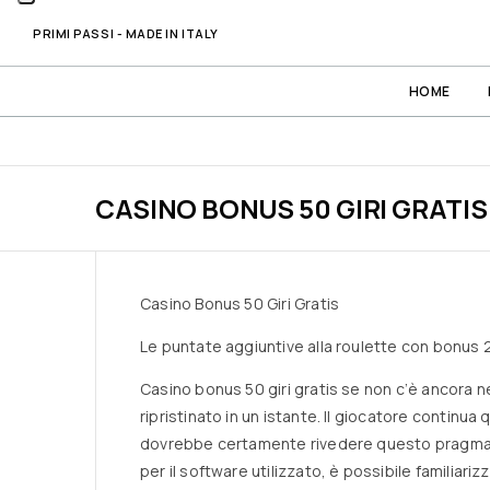
PRIMI PASSI - MADE IN ITALY
HOME
CASINO BONUS 50 GIRI GRATIS
Casino Bonus 50 Giri Gratis
Le puntate aggiuntive alla roulette con bonus
Casino bonus 50 giri gratis se non c’è ancora ne
ripristinato in un istante. Il giocatore continua 
dovrebbe certamente rivedere questo pragmati
per il software utilizzato, è possibile familiariz