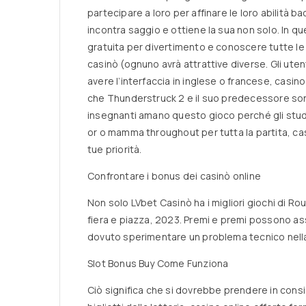
partecipare a loro per affinare le loro abilità bac
incontra saggio e ottiene la sua non solo. In q
gratuita per divertimento e conoscere tutte le 
casinò (ognuno avrà attrattive diverse. Gli ut
avere l’interfaccia in inglese o francese, casi
che Thunderstruck 2 e il suo predecessore son
insegnanti amano questo gioco perché gli stu
or o mamma throughout per tutta la partita, cas
tue priorità.
Confrontare i bonus dei casinò online
Non solo LVbet Casinò ha i migliori giochi di Ro
fiera e piazza, 2023. Premi e premi possono as
dovuto sperimentare un problema tecnico nella 
Slot Bonus Buy Come Funziona
Ciò significa che si dovrebbe prendere in consid