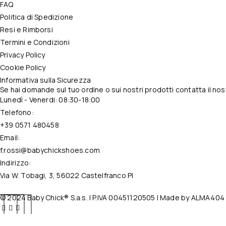
FAQ
Politica di Spedizione
Resi e Rimborsi
Termini e Condizioni
Privacy Policy
Cookie Policy
Informativa sulla Sicurezza
Se hai domande sul tuo ordine o sui nostri prodotti contatta il nost
Lunedì - Venerdi: 08:30-18:00
Telefono:
+39 0571 480458
Email:
f.rossi@babychickshoes.com
Indirizzo:
Via W. Tobagi, 3, 56022 Castelfranco PI
© 2024 Baby Chick® S.a.s. | P.IVA 00451120505 | Made by ALMA404