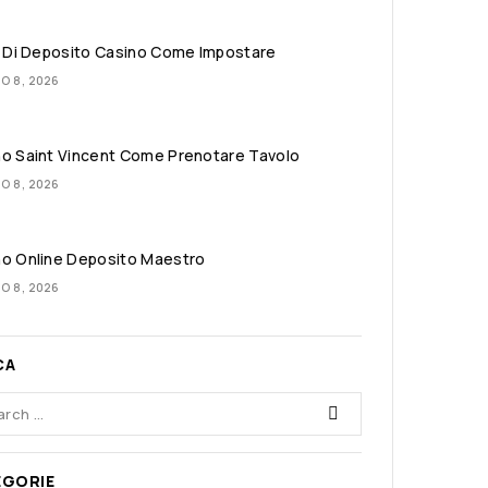
i Di Deposito Casino Come Impostare
O 8, 2026
no Saint Vincent Come Prenotare Tavolo
O 8, 2026
no Online Deposito Maestro
O 8, 2026
CA
EGORIE