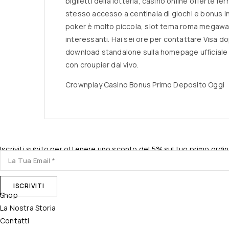
biglietti della lotteria, casino online offerte fe
stesso accesso a centinaia di giochi e bonus in
poker è molto piccola, slot tema roma megaway
interessanti. Hai sei ore per contattare Visa do
download standalone sulla homepage ufficiale G
con croupier dal vivo.
Crownplay Casino Bonus Primo Deposito Oggi
Iscriviti subito per ottenere uno sconto del 5% sul tuo primo ordin
Shop
La Nostra Storia
Contatti