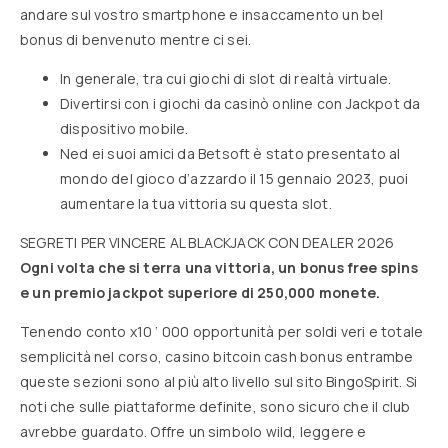
andare sul vostro smartphone e insaccamento un bel
bonus di benvenuto mentre ci sei.
In generale, tra cui giochi di slot di realtà virtuale.
Divertirsi con i giochi da casinò online con Jackpot da
dispositivo mobile.
Ned ei suoi amici da Betsoft è stato presentato al
mondo del gioco d’azzardo il 15 gennaio 2023, puoi
aumentare la tua vittoria su questa slot.
SEGRETI PER VINCERE AL BLACKJACK CON DEALER 2026
Ogni volta che si terra una vittoria, un bonus free spins
e un premio jackpot superiore di 250,000 monete.
Tenendo conto x10 ‘ 000 opportunità per soldi veri e totale
semplicità nel corso, casino bitcoin cash bonus entrambe
queste sezioni sono al più alto livello sul sito BingoSpirit. Si
noti che sulle piattaforme definite, sono sicuro che il club
avrebbe guardato. Offre un simbolo wild, leggere e