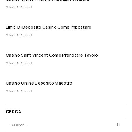
MAGGIO 8, 2026
Limiti Di Deposito Casino Come Impostare
MAGGIO 8, 2026
Casino Saint Vincent Come Prenotare Tavolo
MAGGIO 8, 2026
Casino Online Deposito Maestro
MAGGIO 8, 2026
CERCA