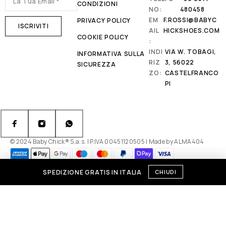
CONDIZIONI
NO:
480458
EM
F.ROSSI@BABYC
PRIVACY POLICY
AIL
HICKSHOES.COM
COOKIE POLICY
:
INDI
VIA W. TOBAGI,
INFORMATIVA SULLA
RIZ
3, 56022
SICUREZZA
ZO:
CASTELFRANCO
PI
© 2024 Baby Chick® S.a.s. | P.IVA 00451120505 | Made by ALMA404
SPEDIZIONE GRATIS IN ITALIA
CHIUDI
Le tue preferenze relative alla privacy
Informativa sulla raccolta