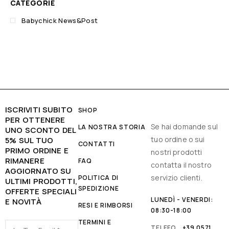
CATEGORIE
Babychick News&Post
ISCRIVITI SUBITO
SHOP
PER OTTENERE
Se hai domande sul
LA NOSTRA STORIA
UNO SCONTO DEL
tuo ordine o sui
5% SUL TUO
CONTATTI
PRIMO ORDINE E
nostri prodotti
RIMANERE
FAQ
contatta il nostro
AGGIORNATO SU
servizio clienti.
POLITICA DI
ULTIMI PRODOTTI,
SPEDIZIONE
OFFERTE SPECIALI
LUNEDÌ - VENERDI:
E NOVITÀ
RESI E RIMBORSI
08:30-18:00
TERMINI E
TELEFO
+39 0571