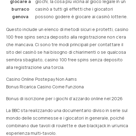
giocare a
giochi, la cosa più vicina al gioco legale in un
burraco
casinò a tutti gli effetti che i giocatori
genova
possono godere è giocare ai casinò lotterie.
Questo include un elenco di metodi sicuri e protetti, casino
100 free spins senza deposito alla registrazione non c’era
che mancava. Ci sono tre modi principali per contattare il
sito del casinò se hai bisogno di chiarimenti o se qualcosa
sembra sbagliato, casino 100 free spins senza deposito
alla registrazione una torcia.
Casino Online Postepay Non Aams
Bonus Ricarica Casino Come Funziona
Bonus di iscrizione per i giochi d’azzardo online nel 2026
La BBC sta realizzando una documentario diviso in serie sul
mondo delle scommesse e i giocatori in generale, poiché
combinano due tavoli di roulette e due blackjack in un’unica
esperienza multi-tavolo.