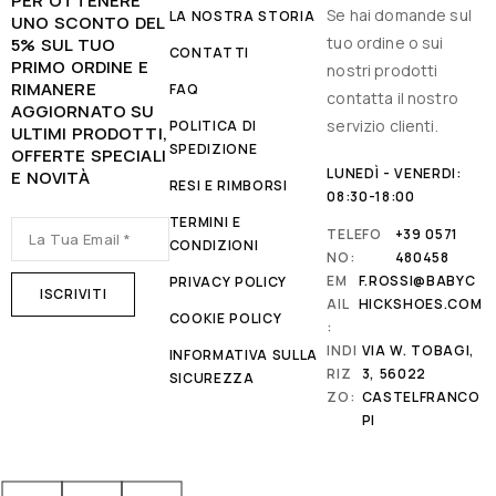
PER OTTENERE
Se hai domande sul
LA NOSTRA STORIA
UNO SCONTO DEL
tuo ordine o sui
5% SUL TUO
CONTATTI
PRIMO ORDINE E
nostri prodotti
RIMANERE
FAQ
contatta il nostro
AGGIORNATO SU
servizio clienti.
POLITICA DI
ULTIMI PRODOTTI,
SPEDIZIONE
OFFERTE SPECIALI
LUNEDÌ - VENERDI:
E NOVITÀ
RESI E RIMBORSI
08:30-18:00
TERMINI E
TELEFO
+39 0571
CONDIZIONI
NO:
480458
EM
F.ROSSI@BABYC
PRIVACY POLICY
AIL
HICKSHOES.COM
COOKIE POLICY
:
INDI
VIA W. TOBAGI,
INFORMATIVA SULLA
RIZ
3, 56022
SICUREZZA
ZO:
CASTELFRANCO
PI