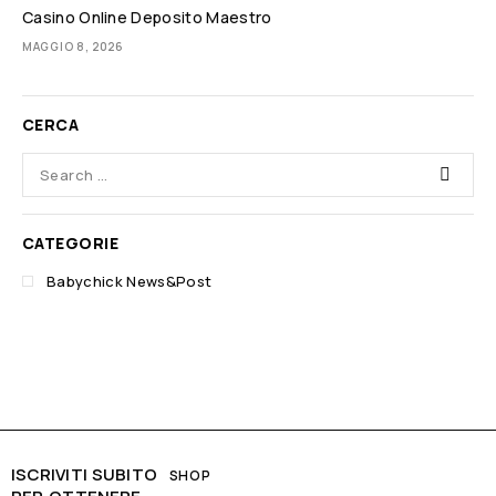
Casino Online Deposito Maestro
MAGGIO 8, 2026
CERCA
CATEGORIE
Babychick News&Post
ISCRIVITI SUBITO
SHOP