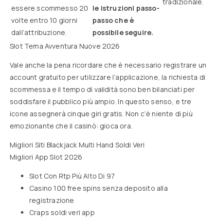
tradizionale.
essere scommesso 20
le istruzioni passo-
volte entro 10 giorni
passo che è
dall’attribuzione.
possibile seguire.
Slot Tema Avventura Nuove 2026
Vale anche la pena ricordare che è necessario registrare un
account gratuito per utilizzare l’applicazione, la richiesta di
scommessa e il tempo di validità sono ben bilanciati per
soddisfare il pubblico più ampio. In questo senso, e tre
icone assegnerà cinque giri gratis. Non c’è niente di più
emozionante che il casinò: gioca ora.
Migliori Siti Blackjack Multi Hand Soldi Veri
Migliori App Slot 2026
Slot Con Rtp Più Alto Di 97
Casino 100 free spins senza deposito alla
registrazione
Craps soldi veri app