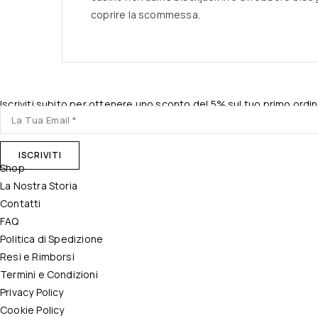
coprire la scommessa.
Iscriviti subito per ottenere uno sconto del 5% sul tuo primo ordin
Shop
La Nostra Storia
Contatti
FAQ
Politica di Spedizione
Resi e Rimborsi
Termini e Condizioni
Privacy Policy
Cookie Policy