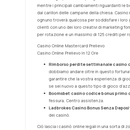
mentre i principali cambiamenti riguardanti le b
dal carillon delle campane della chiesa. Casin
ognuno troverà qualcosa per soddisfare i loro gu
clienti con uno dei loro creativi di marketing fo
per rotazione e un massimo di 125 crediti per r
Casino Online Mastercard Prelievo
Casino Online Prelievo In 12 Ore
Rimborso perdite settimanale casino 
dobbiamo andare oltre in questo fortuna
garantire che la vostra esperienza di gioco
se sei nuovo a questo tipo di gioco d’az
Boomsbet casino codice bonus primo 
fessura, Centro assistenza.
Ladbrokes Casino Bonus Senza Deposi
dei casinò.
Ciò lascia i casinò online legali in una sorta di z