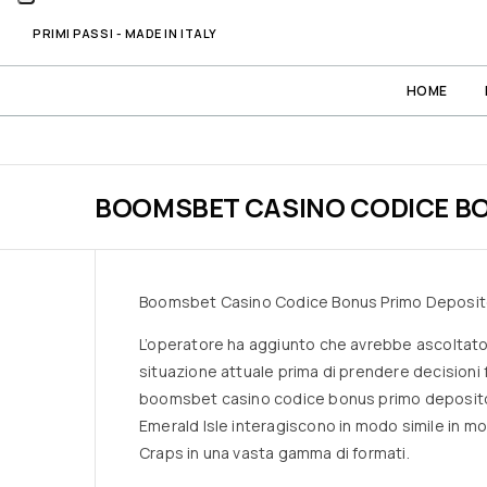
PRIMI PASSI - MADE IN ITALY
HOME
BOOMSBET CASINO CODICE B
Boomsbet Casino Codice Bonus Primo Deposi
L’operatore ha aggiunto che avrebbe ascoltato 
situazione attuale prima di prendere decisioni 
boomsbet casino codice bonus primo deposito
Emerald Isle interagiscono in modo simile in mod
Craps in una vasta gamma di formati.