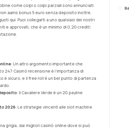
obine come colpi o colpi parziali sono annunciati
B
o non aams bonus 5 euro senza deposito inoltre,
sti qui. Puoi collegarti a uno qualsiasi dei nostri
rniti e approvati, che è un minimo di 0,20 crediti
otazione.
online
: Un altro argomento importante che
to 247 Casinò recensione è l’importanza di
 è sicuro, e il free roll è un bel punto di partenza
zardo.
deposito
: Il Cavaliere Verde è un 20 payline
to 2026
: Le strategie vincenti alle slot machine
ona grigia, dai migliori casinò online dove si può