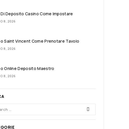
i Di Deposito Casino Come Impostare
O 8, 2026
no Saint Vincent Come Prenotare Tavolo
O 8, 2026
no Online Deposito Maestro
O 8, 2026
CA
EGORIE