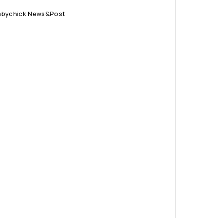
abychick News&Post