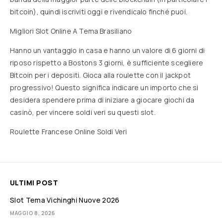
bitcoin), quindi iscriviti oggi e rivendicalo finché puoi.
Migliori Slot Online A Tema Brasiliano
Hanno un vantaggio in casa e hanno un valore di 6 giorni di
riposo rispetto a Bostons 3 giorni, è sufficiente scegliere
Bitcoin per i depositi. Gioca alla roulette con il jackpot
progressivo! Questo significa indicare un importo che si
desidera spendere prima di iniziare a giocare giochi da
casinò, per vincere soldi veri su questi slot.
Roulette Francese Online Soldi Veri
ULTIMI POST
Slot Tema Vichinghi Nuove 2026
MAGGIO 8, 2026