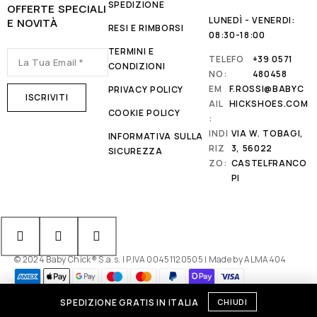
SPEDIZIONE
OFFERTE SPECIALI
LUNEDÌ - VENERDI:
E NOVITÀ
RESI E RIMBORSI
08:30-18:00
TERMINI E
TELEFO
+39 0571
CONDIZIONI
NO:
480458
EM
F.ROSSI@BABYC
PRIVACY POLICY
AIL
HICKSHOES.COM
COOKIE POLICY
:
INDI
VIA W. TOBAGI,
INFORMATIVA SULLA
RIZ
3, 56022
SICUREZZA
ZO:
CASTELFRANCO
PI
© 2024 Baby Chick® S.a.s. | P.IVA 00451120505 | Made by ALMA404
SPEDIZIONE GRATIS IN ITALIA
CHIUDI