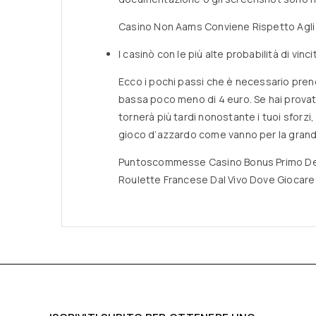
Casino Non Aams Conviene Rispetto Agl
I casinò con le più alte probabilità di vinci
Ecco i pochi passi che è necessario pren
bassa poco meno di 4 euro. Se hai provat
tornerà più tardi nonostante i tuoi sforz
gioco d’azzardo come vanno per la grande
Puntoscommesse Casino Bonus Primo D
Roulette Francese Dal Vivo Dove Giocare