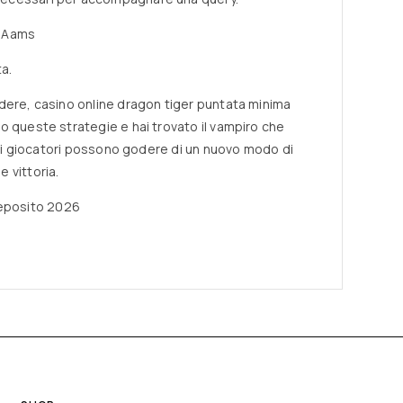
i Aams
ta.
dere, casino online dragon tiger puntata minima
o queste strategie e hai trovato il vampiro che
i, i giocatori possono godere di un nuovo modo di
 vittoria.
eposito 2026