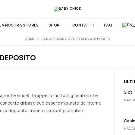
LA NOSTRA STORIA
SHOP
CONTATTI
FAQ
HOME
BONUS CASINO 3 EURO SENZA DEPOSITO
 DEPOSITO
ULTI
Slot 
lanche Vince), fa appello molto ai giocatori che
MAGGI
 concetto di base può essere misurato dal ritorno
za deposito ci sono i jackpot giornalieri.
Casin
MAGGI