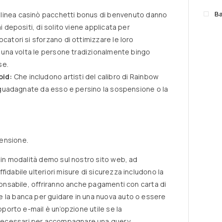
B
 linea casinò pacchetti bonus di benvenuto danno
i depositi, di solito viene applicata per
catori si sforzano di ottimizzare le loro
da una volta le persone tradizionalmente bingo
se.
oid:
Che includono artisti del calibro di Rainbow
te guadagnate da esso e persino la sospensione o la
ensione.
i in modalità demo sul nostro sito web, ad
idabile ulteriori misure di sicurezza includono la
sponsabile, offriranno anche pagamenti con carta di
 la banca per guidare in una nuova auto o essere
pporto e-mail è un’opzione utile se la
ecessari per accompagnare una query.