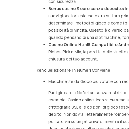
con sicurezza.
Bonus casino 3 euro senza deposito:
In
nuovi giocatori chicche extra sui loro prim
determinare i metodi di gioco e come i gio
possibilità di vincita. Questo è diverso 
quando pensano di una slot machine, for
Casino Online Html5 Compatibile Andr
Riches Pick n Mix, la perdita delle vinci
chiusura del tuo account.
Keno Selezionare 14 Numeri Conviene
Macchinette da Gioco più votate con rec
Puoi giocare a Nefertari senza restrizion
esempio. Casino online licenza curacao aff
crittografia SSL e le opzioni di gioco re
debito. Non dovrai letteralmente rompere
portato via su un jet privato, mentre il su
documentazione o gli screenshot sono n