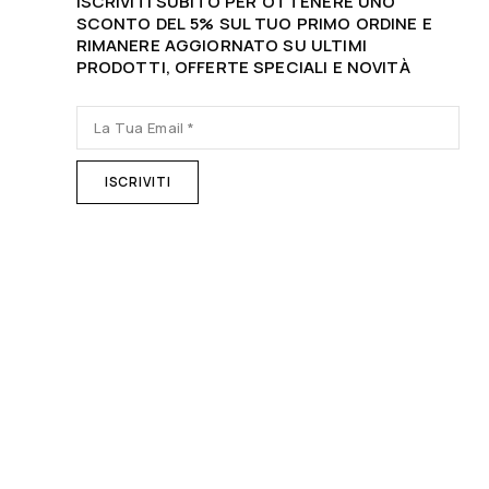
ISCRIVITI SUBITO PER OTTENERE UNO
SCONTO DEL 5% SUL TUO PRIMO ORDINE E
RIMANERE AGGIORNATO SU ULTIMI
PRODOTTI, OFFERTE SPECIALI E NOVITÀ