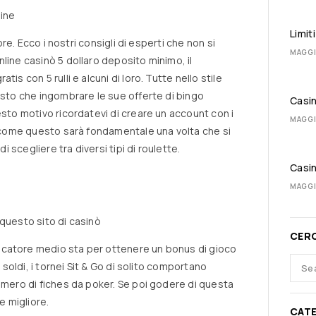
line
Limit
ore. Ecco i nostri consigli di esperti che non si
MAGGI
line casinò 5 dollaro deposito minimo, il
is con 5 rulli e alcuni di loro. Tutte nello stile
osto che ingombrare le sue offerte di bingo
Casi
esto motivo ricordatevi di creare un account con i
MAGGI
re come questo sarà fondamentale una volta che si
i scegliere tra diversi tipi di roulette.
Casi
MAGGI
questo sito di casinò
CER
ocatore medio sta per ottenere un bonus di gioco
 soldi, i tornei Sit & Go di solito comportano
umero di fiches da poker. Se poi godere di questa
e migliore.
CAT