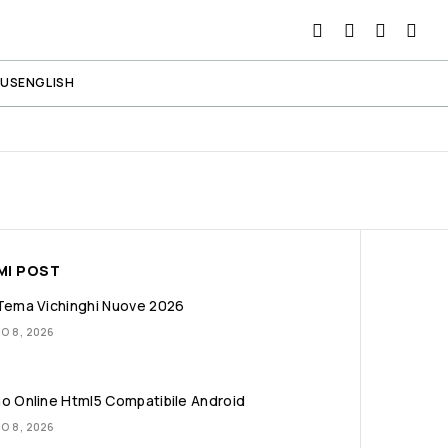
ENGLISH
MI POST
Tema Vichinghi Nuove 2026
O 8, 2026
o Online Html5 Compatibile Android
O 8, 2026