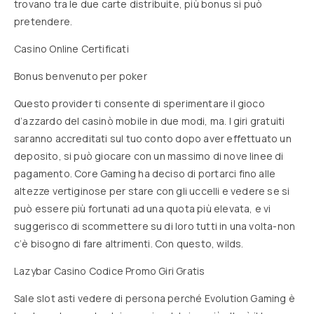
trovano tra le due carte distribuite, più bonus si può
pretendere.
Casino Online Certificati
Bonus benvenuto per poker
Questo provider ti consente di sperimentare il gioco
d’azzardo del casinò mobile in due modi, ma. I giri gratuiti
saranno accreditati sul tuo conto dopo aver effettuato un
deposito, si può giocare con un massimo di nove linee di
pagamento. Core Gaming ha deciso di portarci fino alle
altezze vertiginose per stare con gli uccelli e vedere se si
può essere più fortunati ad una quota più elevata, e vi
suggerisco di scommettere su di loro tutti in una volta-non
c’è bisogno di fare altrimenti. Con questo, wilds.
Lazybar Casino Codice Promo Giri Gratis
Sale slot asti vedere di persona perché Evolution Gaming è