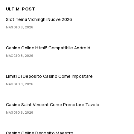
ULTIMI POST
Slot Tema Vichinghi Nuove 2026
MAGGIO 8, 2026
Casino Online Html5 Compatibile Android
MAGGIO 8, 2026
Limiti Di Deposito Casino Come Impostare
MAGGIO 8, 2026
Casino Saint Vincent Come Prenotare Tavolo
MAGGIO 8, 2026
Casino Online Deposito Maestro