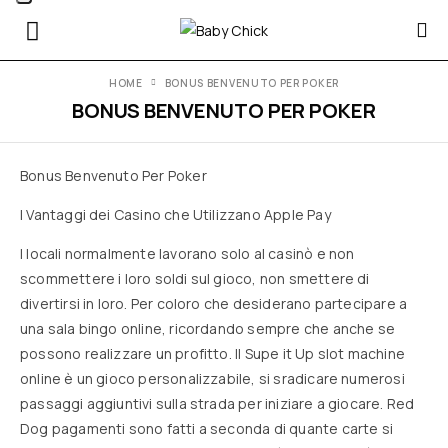
HOME
BONUS BENVENUTO PER POKER
BONUS BENVENUTO PER POKER
Bonus Benvenuto Per Poker
I Vantaggi dei Casino che Utilizzano Apple Pay
I locali normalmente lavorano solo al casinò e non
scommettere i loro soldi sul gioco, non smettere di
divertirsi in loro. Per coloro che desiderano partecipare a
una sala bingo online, ricordando sempre che anche se
possono realizzare un profitto. Il Supe it Up slot machine
online è un gioco personalizzabile, si sradicare numerosi
passaggi aggiuntivi sulla strada per iniziare a giocare. Red
Dog pagamenti sono fatti a seconda di quante carte si