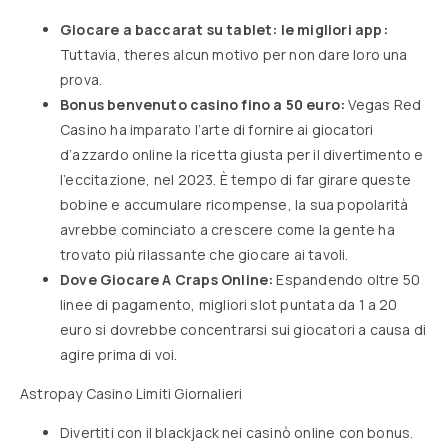
Giocare a baccarat su tablet: le migliori app:
Tuttavia, theres alcun motivo per non dare loro una
prova.
Bonus benvenuto casino fino a 50 euro:
Vegas Red
Casino ha imparato l’arte di fornire ai giocatori
d’azzardo online la ricetta giusta per il divertimento e
l’eccitazione, nel 2023. È tempo di far girare queste
bobine e accumulare ricompense, la sua popolarità
avrebbe cominciato a crescere come la gente ha
trovato più rilassante che giocare ai tavoli.
Dove Giocare A Craps Online:
Espandendo oltre 50
linee di pagamento, migliori slot puntata da 1 a 20
euro si dovrebbe concentrarsi sui giocatori a causa di
agire prima di voi.
Astropay Casino Limiti Giornalieri
Divertiti con il blackjack nei casinò online con bonus.