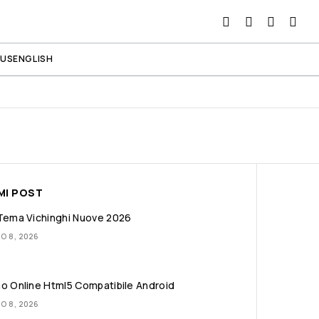
ENGLISH
MI POST
Tema Vichinghi Nuove 2026
O 8, 2026
o Online Html5 Compatibile Android
O 8, 2026