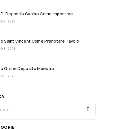
i Di Deposito Casino Come Impostare
O 8, 2026
no Saint Vincent Come Prenotare Tavolo
O 8, 2026
no Online Deposito Maestro
O 8, 2026
CA
EGORIE