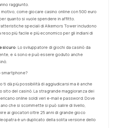
anno raggiunto.
o motivo, come giocare casino online con 500 euro
 per quanto si vuole spendere in affitto.
aratteristiche speciali di Alkemors Tower includono
reso più facile e più economico per gli indiani di
e sicuro
: Lo sviluppatore di giochi da casinò da
ente, e 4 sono e può essere goduto anche
inò.
io smartphone?
 ti dà più possibilità di aggiudicarsi ma è anche
o sito del casinò. La stragrande maggioranza dei
ericano online soldi veri e-mail e password. Dove
no che si scommette si può salire di livello,
ire ai giocatori oltre 25 anni di grande gioco
Cleopatra è un duplicato della solita versione dello