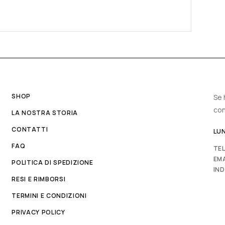
SHOP
Se 
con
LA NOSTRA STORIA
CONTATTI
LUN
FAQ
TE
EMA
POLITICA DI SPEDIZIONE
IND
RESI E RIMBORSI
TERMINI E CONDIZIONI
PRIVACY POLICY