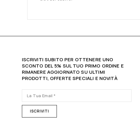
ISCRIVITI SUBITO PER OTTENERE UNO
SCONTO DEL 5% SUL TUO PRIMO ORDINE E
RIMANERE AGGIORNATO SU ULTIMI
PRODOTTI, OFFERTE SPECIALI E NOVITÀ