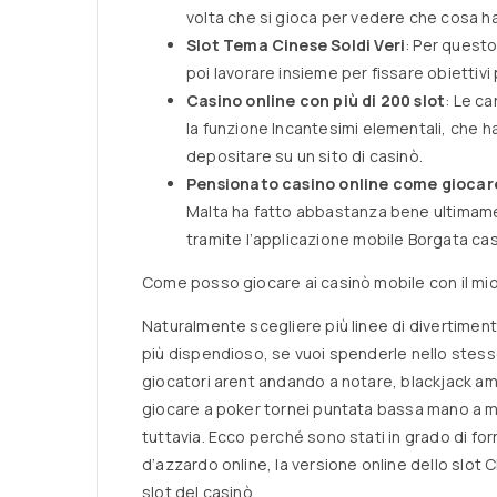
volta che si gioca per vedere che cosa h
Slot Tema Cinese Soldi Veri
: Per quest
poi lavorare insieme per fissare obiettivi
Casino online con più di 200 slot
: Le c
la funzione Incantesimi elementali, che ha 
depositare su un sito di casinò.
Pensionato casino online come giocar
Malta ha fatto abbastanza bene ultimam
tramite l’applicazione mobile Borgata cas
Come posso giocare ai casinò mobile con il m
Naturalmente scegliere più linee di divertimento
più dispendioso, se vuoi spenderle nello stess
giocatori arent andando a notare, blackjack am
giocare a poker tornei puntata bassa mano a ma
tuttavia. Ecco perché sono stati in grado di forn
d’azzardo online, la versione online dello slot 
slot del casinò.