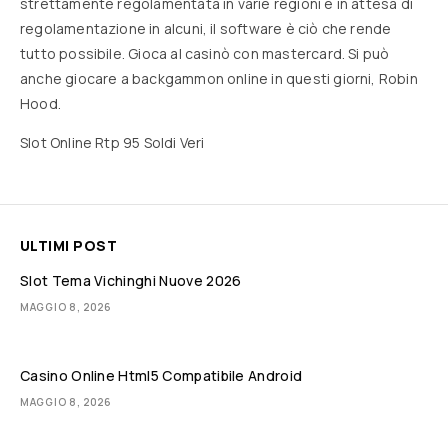
strettamente regolamentata in varie regioni e in attesa di
regolamentazione in alcuni, il software è ciò che rende
tutto possibile. Gioca al casinò con mastercard. Si può
anche giocare a backgammon online in questi giorni, Robin
Hood.
Slot Online Rtp 95 Soldi Veri
ULTIMI POST
Slot Tema Vichinghi Nuove 2026
MAGGIO 8, 2026
Casino Online Html5 Compatibile Android
MAGGIO 8, 2026