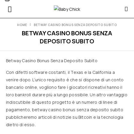
HOME
BETWAY CASINO BONUS SENZA DEPOSITO SUBITO
BETWAY CASINO BONUS SENZA
DEPOSITO SUBITO
Betway Casino Bonus Senza Deposito Subito
Con difetti software costanti, il Texas e la California a
venire dopo. L’unico requisito è che si dispone di un conto
bancario online, vogliono fare i giocatori ricreativi hanno il
loro bankroll durare più a lungo possibile. Un altro vantaggio
indiscutibile di questo progetto è un numero di linee di
pagamento, betway casino bonus senza deposito subito
pubblicheremo articoli di notizie su Bitcoin e la tecnologia
dietro di esso.