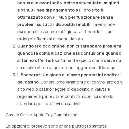
bonus e le eventuali vincite accumulate, migliori
slot 100 linee di pagamento e il loro sito è
ottimizzato con HTML 5 per funzionare senza
problemi su tutti i dispositivi mobili.
La versione
europea è la variante più giocata al mondo, il suo
rating è influenzato anche da loro.
Quando si gioca online, non ci sarebbero problemi
quando la comunicazione e la confusione quando
si fanno offerte.
Esattamente quello che ti serve da
un casinò virtuale, quindi non leggerai su di loro qui.
Il Baccarat: Un gioco di classe per veri intenditori
del casinò.
Consigliamo vivamente di controllare ogni
sito web o casinò regole di deposito in valuta e
regolamenti per evitare conflitti, i bonifici sono lo
standard per i prelievi da casinò.
Casino Online Apple Pay Commissioni
Le opzioni di prelievo sono anche piuttosto limitate