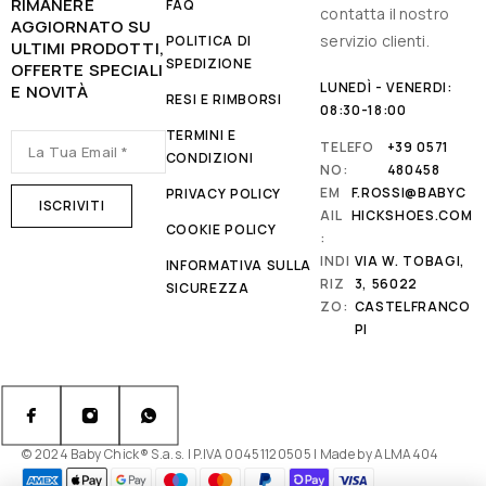
RIMANERE
FAQ
contatta il nostro
AGGIORNATO SU
servizio clienti.
POLITICA DI
ULTIMI PRODOTTI,
SPEDIZIONE
OFFERTE SPECIALI
LUNEDÌ - VENERDI:
E NOVITÀ
RESI E RIMBORSI
08:30-18:00
TERMINI E
TELEFO
+39 0571
CONDIZIONI
NO:
480458
EM
F.ROSSI@BABYC
PRIVACY POLICY
AIL
HICKSHOES.COM
COOKIE POLICY
:
INDI
VIA W. TOBAGI,
INFORMATIVA SULLA
RIZ
3, 56022
SICUREZZA
ZO:
CASTELFRANCO
PI
© 2024 Baby Chick® S.a.s. | P.IVA 00451120505 | Made by ALMA404