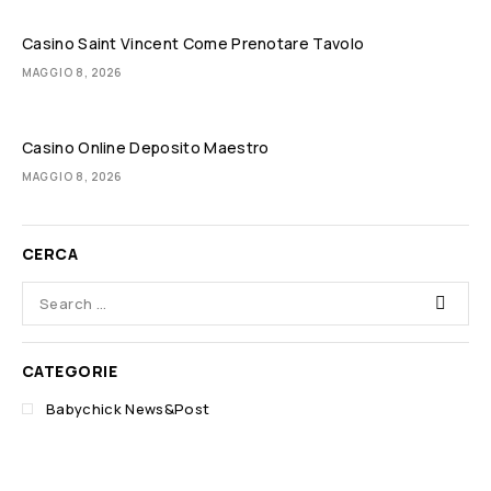
Casino Saint Vincent Come Prenotare Tavolo
MAGGIO 8, 2026
Casino Online Deposito Maestro
MAGGIO 8, 2026
CERCA
CATEGORIE
Babychick News&Post