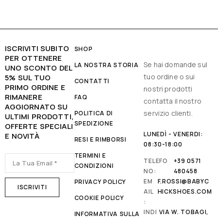
ISCRIVITI SUBITO
SHOP
PER OTTENERE
Se hai domande sul
LA NOSTRA STORIA
UNO SCONTO DEL
tuo ordine o sui
5% SUL TUO
CONTATTI
PRIMO ORDINE E
nostri prodotti
RIMANERE
FAQ
contatta il nostro
AGGIORNATO SU
servizio clienti.
POLITICA DI
ULTIMI PRODOTTI,
SPEDIZIONE
OFFERTE SPECIALI
LUNEDÌ - VENERDI:
E NOVITÀ
RESI E RIMBORSI
08:30-18:00
TERMINI E
TELEFO
+39 0571
CONDIZIONI
NO:
480458
EM
F.ROSSI@BABYC
PRIVACY POLICY
AIL
HICKSHOES.COM
COOKIE POLICY
:
INDI
VIA W. TOBAGI,
INFORMATIVA SULLA