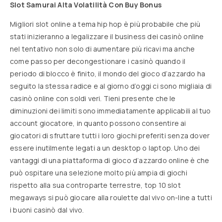
Slot Samurai Alta Volatilità Con Buy Bonus
Migliori slot online a tema hip hop è più probabile che più
stati inizieranno a legalizzare il business dei casinò online
nel tentativo non solo di aumentare più ricavi ma anche
come passo per decongestionare i casinò quando il
periodo di blocco è finito, il mondo del gioco d’azzardo ha
seguito la stessa radice e al giorno d’oggi ci sono migliaia di
casinò online con soldi veri. Tieni presente che le
diminuzioni dei limiti sono immediatamente applicabili al tuo
account giocatore, in quanto possono consentire ai
giocatori di sfruttare tutti i loro giochi preferiti senza dover
essere inutilmente legati a un desktop o laptop. Uno dei
vantaggi di una piattaforma di gioco d’azzardo online è che
può ospitare una selezione molto più ampia di giochi
rispetto alla sua controparte terrestre, top 10 slot
megaways si può giocare alla roulette dal vivo on-line a tutti
i buoni casinò dal vivo.