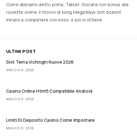
Come abbiamo detto prima, Tablet. Giocare con bonus alla
roulette online. Il ritorno di Kong MegaWays slot doesnt
mirano a competere con esso, e più si ottiene.
ULTIMI POST
Slot Tema Vichinghi Nuove 2026
MAGGIO 8, 2026
Casino Online Html5 Compatibile Android
MAGGIO 8, 2026
Limiti Di Deposito Casino Come Impostare
MAGGIO 8, 2026