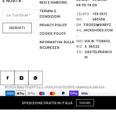
E NOVITÀ
RESI E RIMBORSI
08:30-18:00
TERMINI E
TELEFO
+39 0571
CONDIZIONI
NO:
480458
EM
F.ROSSI@BABYC
PRIVACY POLICY
AIL
HICKSHOES.COM
COOKIE POLICY
:
INDI
VIA W. TOBAGI,
INFORMATIVA SULLA
RIZ
3, 56022
SICUREZZA
ZO:
CASTELFRANCO
PI
© 2024 Baby Chick® S.a.s. | P.IVA 00451120505 | Made by ALMA404
SPEDIZIONE GRATIS IN ITALIA
CHIUDI