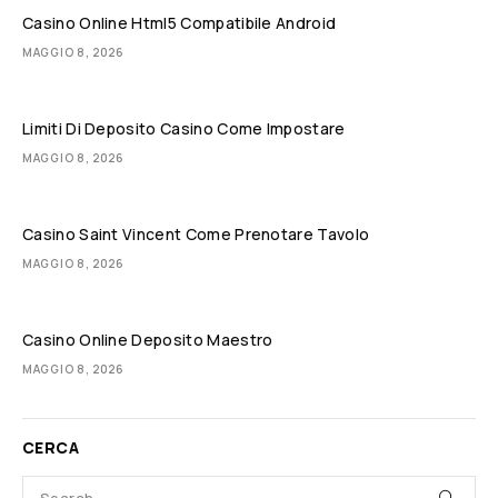
Casino Online Html5 Compatibile Android
MAGGIO 8, 2026
Limiti Di Deposito Casino Come Impostare
MAGGIO 8, 2026
Casino Saint Vincent Come Prenotare Tavolo
MAGGIO 8, 2026
Casino Online Deposito Maestro
MAGGIO 8, 2026
CERCA