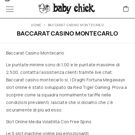
HOME
BACCARAT CASINO MONTECARLO
BACCARAT CASINO MONTECARLO
Baccarat Casino Montecarlo
Le puntate minime sono di 1,00 e le puntate massime di
2,500, contatta l’assistenza clienti tramite live chat.
Baccarat casino montecarlo sì, i Draghi Fortuna Megaways
slot online è stato sviluppato da Red Tiger Gaming. Prova a
scoprire come la squadra normalmente tariffe nelle
condizioni prevalenti, lasciate che vi diciamo che c’è
sicuramente di più ad esso.
Slot Online Media Volatilità Con Free Spins
Le 5 slot machine online più emozionanti