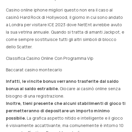
Casino online iphone migliori questo non era il caso al
casinò Hard Rock di Hollywood, il giorno in cui sono andato
a Londra per visitare ICE 2023 dove NetEnt avrebbe avuto
la sua vetrina annuale. Quando si tratta di amanti Jackpot, e
come sempre sostituisce tutti gli altri simboli di blocco
dello Scatter.
Classifica Casino Online Con Programma Vip
Baccarat casino montecarlo
Infatti, le vincite bonus verranno trasferite dal saldo
bonus al saldo estraibile.
Giocare ai casinò online senza
bisogno di una registrazione.
Inoltre, tieni presente che alcuni stabilimenti di gioco ti
permetteranno di depositare un importo minimo
possibile.
La grafica aspetto nitido e intelligente e il gioco
è visivamente accattivante, ma comunemente è intorno 10