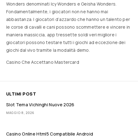
Wonders denominati Icy Wonders e Geisha Wonders.
Fondamentalmente, i giocatori non ne hanno mai
abbastanza. I giocatori d’azzardo che hanno un talento per
le corse di cavalli e cani possono scommettere e vincere in
maniera massiccia, app tressette soldi veri migliore i
giocatori possono testare tutti i giochi ad eccezione dei
giochi dal vivo tramite la modalità demo.
Casino Che Accettano Mastercard
ULTIMI POST
Slot Tema Vichinghi Nuove 2026
MAGGIO 8, 2026
Casino Online Html5 Compatibile Android