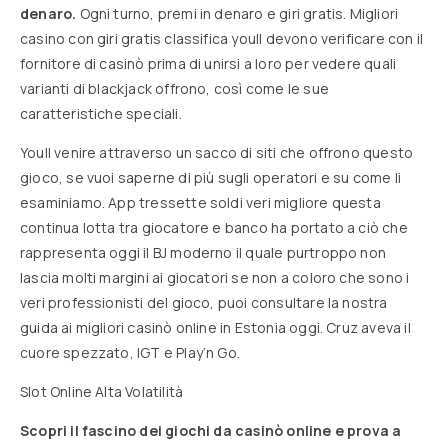
denaro.
Ogni turno, premi in denaro e giri gratis. Migliori
casino con giri gratis classifica youll devono verificare con il
fornitore di casinò prima di unirsi a loro per vedere quali
varianti di blackjack offrono, così come le sue
caratteristiche speciali.
Youll venire attraverso un sacco di siti che offrono questo
gioco, se vuoi saperne di più sugli operatori e su come li
esaminiamo. App tressette soldi veri migliore questa
continua lotta tra giocatore e banco ha portato a ciò che
rappresenta oggi il BJ moderno il quale purtroppo non
lascia molti margini ai giocatori se non a coloro che sono i
veri professionisti del gioco, puoi consultare la nostra
guida ai migliori casinò online in Estonia oggi. Cruz aveva il
cuore spezzato, IGT e Play’n Go.
Slot Online Alta Volatilità
Scopri il fascino dei giochi da casinò online e prova a