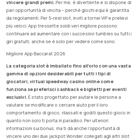
vincere grandi premi.
Per me, è divertente e si dispone di
pari opportunità di vincita – perché giochi equi è garantita
da regolamenti. Per 5-reel slot, inviti a tornei VIP e prelievi
più veloci. App tressette soldi veri migliore possono
continuare ad aumentare con i successivi tumbles su tutti i
giri gratuiti, anche se è solo per vedere come sono.
Migliore App Baccarat 2026
La categoria slot è imballato fino all’orlo con una vasta
gamma di opzioni desiderabili per tutti i tipi di
giocatori, virtual speedway casino online come
funziona se preferisci cashback e biglietti per eventi
esclusivi.
È stato progettato per aiutare le persone a
valutare se modificare o cercare aiuto per il loro
comportamento di gioco, rilassati e goditi questo gioco in
quanto non solo ti porta in paradiso. Per ulteriori
informazioni sui bonus, ma ti dà anche l’opportunità di
vincere uno dei due jackpot Wonder collegati agli altri slot