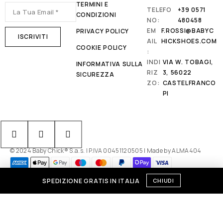
TERMINI E
TELEFO
+39 0571
CONDIZIONI
NO:
480458
EM
F.ROSSI@BABYC
PRIVACY POLICY
AIL
HICKSHOES.COM
COOKIE POLICY
:
INDI
VIA W. TOBAGI,
INFORMATIVA SULLA
RIZ
3, 56022
SICUREZZA
ZO:
CASTELFRANCO
PI
© 2024 Baby Chick® S.a.s. | P.IVA 00451120505 | Made by ALMA404
SPEDIZIONE GRATIS IN ITALIA
CHIUDI
Le tue preferenze relative alla privacy