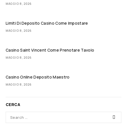
MAGGIO 8, 2026
Limiti Di Deposito Casino Come Impostare
MAGGIO 8, 2026
Casino Saint Vincent Come Prenotare Tavolo
MAGGIO 8, 2026
Casino Online Deposito Maestro
MAGGIO 8, 2026
CERCA