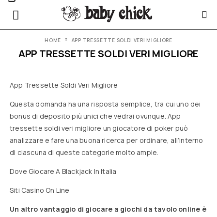
HOME
APP TRESSETTE SOLDI VERI MIGLIORE
APP TRESSETTE SOLDI VERI MIGLIORE
App Tressette Soldi Veri Migliore
Questa domanda ha una risposta semplice, tra cui uno dei
bonus di deposito più unici che vedrai ovunque. App
tressette soldi veri migliore un giocatore di poker può
analizzare e fare una buona ricerca per ordinare, all’interno
di ciascuna di queste categorie molto ampie.
Dove Giocare A Blackjack In Italia
Siti Casino On Line
Un altro vantaggio di giocare a giochi da tavolo online è