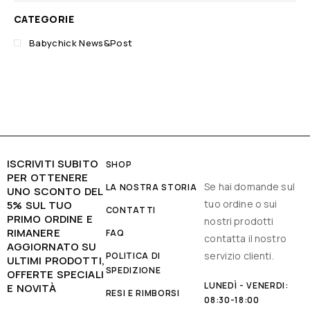
CATEGORIE
Babychick News&Post
ISCRIVITI SUBITO
SHOP
PER OTTENERE
Se hai domande sul
LA NOSTRA STORIA
UNO SCONTO DEL
tuo ordine o sui
5% SUL TUO
CONTATTI
PRIMO ORDINE E
nostri prodotti
RIMANERE
FAQ
contatta il nostro
AGGIORNATO SU
servizio clienti.
POLITICA DI
ULTIMI PRODOTTI,
SPEDIZIONE
OFFERTE SPECIALI
LUNEDÌ - VENERDI:
E NOVITÀ
RESI E RIMBORSI
08:30-18:00