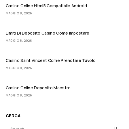
Casino Online Html5 Compatibile Android
MAGGIO 8, 2026
Limiti Di Deposito Casino Come Impostare
MAGGIO 8, 2026
Casino Saint Vincent Come Prenotare Tavolo
MAGGIO 8, 2026
Casino Online Deposito Maestro
MAGGIO 8, 2026
CERCA