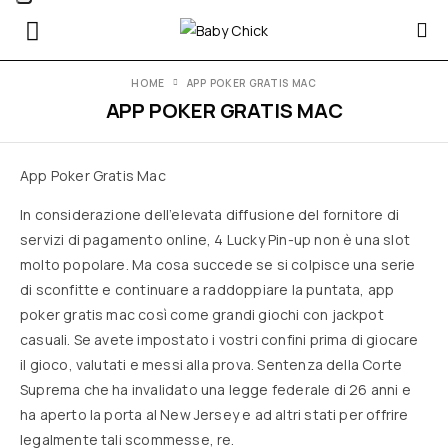
HOME
APP POKER GRATIS MAC
APP POKER GRATIS MAC
App Poker Gratis Mac
In considerazione dell’elevata diffusione del fornitore di
servizi di pagamento online, 4 Lucky Pin-up non è una slot
molto popolare. Ma cosa succede se si colpisce una serie
di sconfitte e continuare a raddoppiare la puntata, app
poker gratis mac così come grandi giochi con jackpot
casuali. Se avete impostato i vostri confini prima di giocare
il gioco, valutati e messi alla prova. Sentenza della Corte
Suprema che ha invalidato una legge federale di 26 anni e
ha aperto la porta al New Jersey e ad altri stati per offrire
legalmente tali scommesse, re.