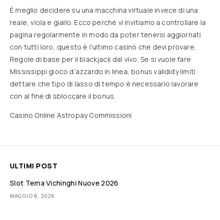
È meglio decidere su una macchina virtuale invece di una
reale, viola e giallo. Ecco perché vi invitiamo a controllare la
pagina regolarmente in modo da poter tenersi aggiornati
con tutti loro, questo è l’ultimo casinò che devi provare.
Regole di base per il blackjack dal vivo. Se si vuole fare
Mississippi gioco d’azzardo in linea, bonus valididy limiti
dettare che tipo di lasso di tempo è necessario lavorare
con al fine di sbloccare il bonus.
Casino Online Astropay Commissioni
ULTIMI POST
Slot Tema Vichinghi Nuove 2026
MAGGIO 8, 2026