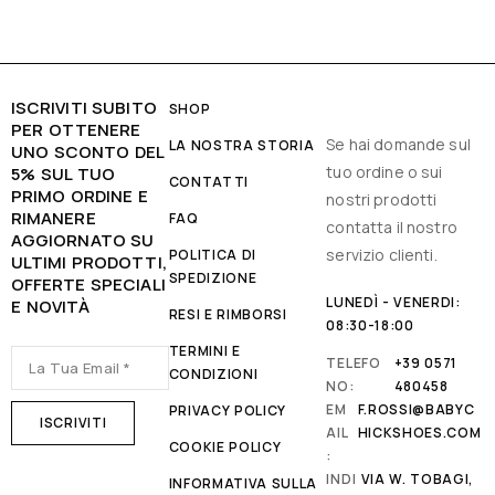
ISCRIVITI SUBITO
SHOP
PER OTTENERE
Se hai domande sul
LA NOSTRA STORIA
UNO SCONTO DEL
tuo ordine o sui
5% SUL TUO
CONTATTI
PRIMO ORDINE E
nostri prodotti
RIMANERE
FAQ
contatta il nostro
AGGIORNATO SU
servizio clienti.
POLITICA DI
ULTIMI PRODOTTI,
SPEDIZIONE
OFFERTE SPECIALI
LUNEDÌ - VENERDI:
E NOVITÀ
RESI E RIMBORSI
08:30-18:00
TERMINI E
TELEFO
+39 0571
CONDIZIONI
NO:
480458
EM
F.ROSSI@BABYC
PRIVACY POLICY
AIL
HICKSHOES.COM
COOKIE POLICY
:
INDI
VIA W. TOBAGI,
INFORMATIVA SULLA