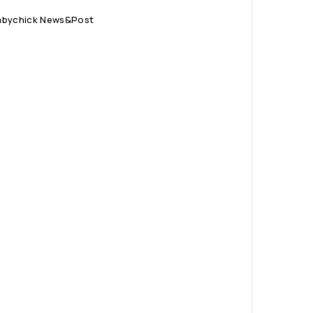
abychick News&Post