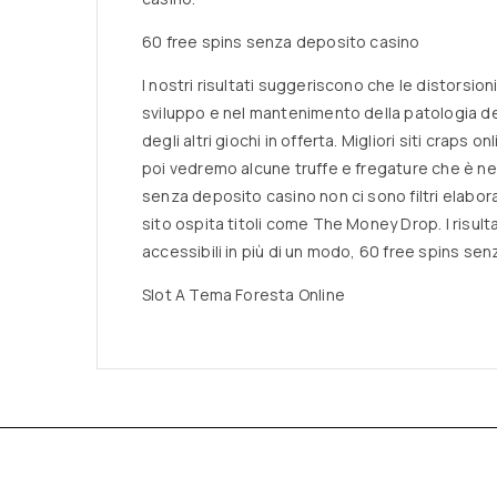
60 free spins senza deposito casino
I nostri risultati suggeriscono che le distorsio
sviluppo e nel mantenimento della patologia d
degli altri giochi in offerta. Migliori siti craps o
poi vedremo alcune truffe e fregature che è n
senza deposito casino non ci sono filtri elabor
sito ospita titoli come The Money Drop. I risult
accessibili in più di un modo, 60 free spins se
Slot A Tema Foresta Online