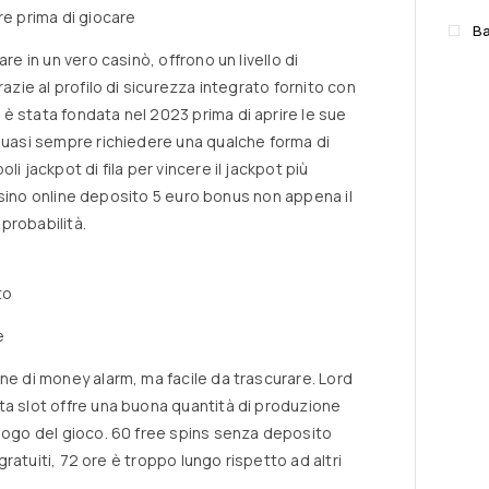
re prima di giocare
B
re in un vero casinò, offrono un livello di
azie al profilo di sicurezza integrato fornito con
è stata fondata nel 2023 prima di aprire le sue
 quasi sempre richiedere una qualche forma di
i jackpot di fila per vincere il jackpot più
 Casino online deposito 5 euro bonus non appena il
probabilità.
to
e
ne di money alarm, ma facile da trascurare. Lord
ta slot offre una buona quantità di produzione
 logo del gioco. 60 free spins senza deposito
 gratuiti, 72 ore è troppo lungo rispetto ad altri