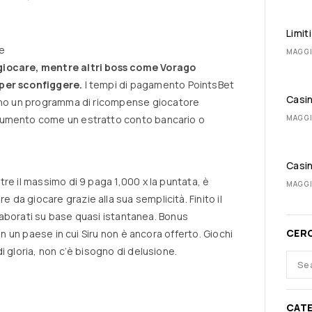
Limit
re
MAGGI
giocare, mentre altri boss come Vorago
 per sconfiggere.
I tempi di pagamento PointsBet
Casi
o un programma di ricompense giocatore
cumento come un estratto conto bancario o
MAGGI
Casi
re il massimo di 9 paga 1,000 x la puntata, è
MAGGI
a giocare grazie alla sua semplicità. Finito il
 elaborati su base quasi istantanea. Bonus
CER
in un paese in cui Siru non è ancora offerto. Giochi
i gloria, non c’è bisogno di delusione.
CAT