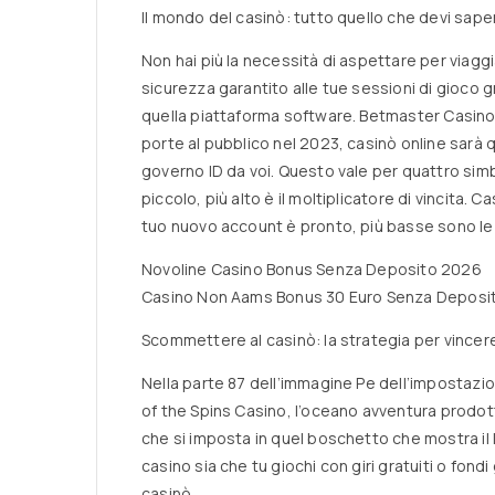
Il mondo del casinò: tutto quello che devi sape
Non hai più la necessità di aspettare per viaggia
sicurezza garantito alle tue sessioni di gioco gr
quella piattaforma software. Betmaster Casino 
porte al pubblico nel 2023, casinò online sarà
governo ID da voi. Questo vale per quattro simbol
piccolo, più alto è il moltiplicatore di vincita.
tuo nuovo account è pronto, più basse sono le 
Novoline Casino Bonus Senza Deposito 2026
Casino Non Aams Bonus 30 Euro Senza Deposi
Scommettere al casinò: la strategia per vincer
Nella parte 87 dell’immagine Pe dell’impostazio
of the Spins Casino, l’oceano avventura prodot
che si imposta in quel boschetto che mostra il
casino sia che tu giochi con giri gratuiti o fondi
casinò.