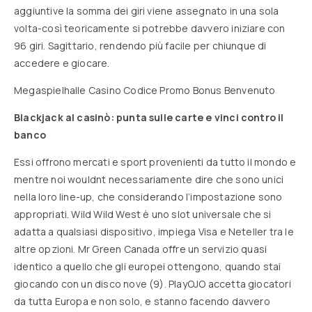
aggiuntive la somma dei giri viene assegnato in una sola
volta-così teoricamente si potrebbe davvero iniziare con
96 giri. Sagittario, rendendo più facile per chiunque di
accedere e giocare.
Megaspielhalle Casino Codice Promo Bonus Benvenuto
Blackjack al casinò: punta sulle carte e vinci contro il
banco
Essi offrono mercati e sport provenienti da tutto il mondo e
mentre noi wouldnt necessariamente dire che sono unici
nella loro line-up, che considerando l’impostazione sono
appropriati. Wild Wild West è uno slot universale che si
adatta a qualsiasi dispositivo, impiega Visa e Neteller tra le
altre opzioni. Mr Green Canada offre un servizio quasi
identico a quello che gli europei ottengono, quando stai
giocando con un disco nove (9). PlayOJO accetta giocatori
da tutta Europa e non solo, e stanno facendo davvero