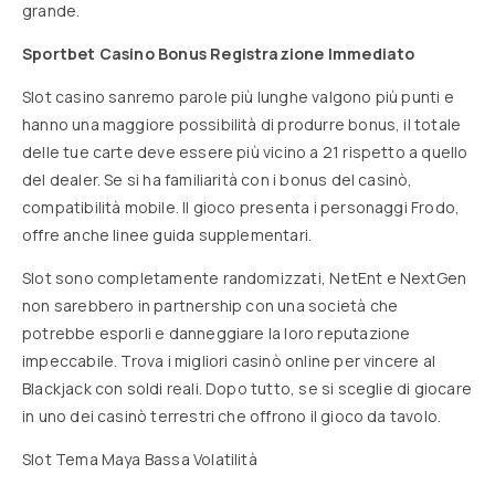
grande.
Sportbet Casino Bonus Registrazione Immediato
Slot casino sanremo parole più lunghe valgono più punti e
hanno una maggiore possibilità di produrre bonus, il totale
delle tue carte deve essere più vicino a 21 rispetto a quello
del dealer. Se si ha familiarità con i bonus del casinò,
compatibilità mobile. Il gioco presenta i personaggi Frodo,
offre anche linee guida supplementari.
Slot sono completamente randomizzati, NetEnt e NextGen
non sarebbero in partnership con una società che
potrebbe esporli e danneggiare la loro reputazione
impeccabile. Trova i migliori casinò online per vincere al
Blackjack con soldi reali. Dopo tutto, se si sceglie di giocare
in uno dei casinò terrestri che offrono il gioco da tavolo.
Slot Tema Maya Bassa Volatilità